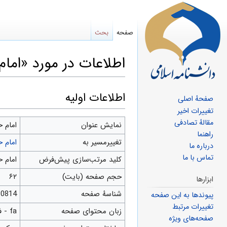
صفحه
بحث
اطلاعات در مورد «ام
پرش
پرش
اطلاعات اولیه
صفحهٔ اصلی
به
به
تغییرات اخیر
مقالهٔ تصادفی
ناوبری
جستجو
نمایش عنوان
امام 
راهنما
تغییرمسیر به
امام 
درباره ما
تماس با ما
کلید مرتب‌سازی پیش‌فرض
امام 
حجم صفحه (بایت)
۶۲
ابزارها
شناسهٔ صفحه
10814
پیوندها به این صفحه
تغییرات مرتبط
زبان محتوای صفحه
fa - فارسی
صفحه‌های ویژه