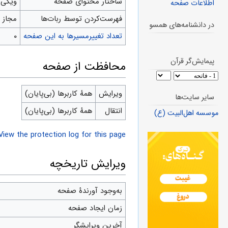
ساختار محتوای صفحه
ویکی‌
اطلاعات صفحه
‌فهرست‌کردن توسط ربات‌ها
مجاز
در دانشنامه‌های همسو
تعداد تغییرمسیرها به این صفحه
۰
پیمایش‌گر قرآن
محافظت از صفحه
ویرایش
همهٔ کاربرها (بی‌پایان)
سایر سایت‌ها
انتقال
همهٔ کاربرها (بی‌پایان)
موسسه اهل‌البیت (ع)
View the protection log for this page.
ویرایش تاریخچه
به‌وجود آورندهٔ صفحه
زمان ایجاد صفحه
آخرین ویرایشگر