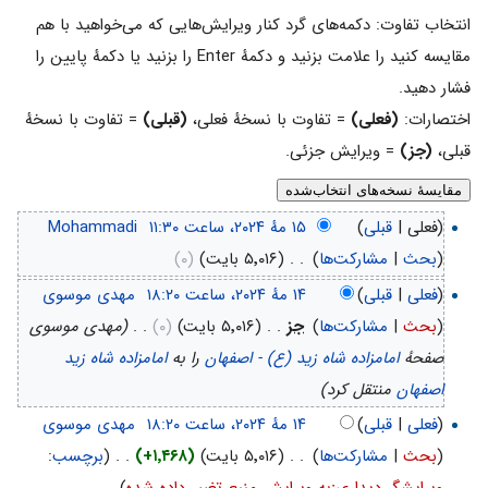
انتخاب تفاوت: دکمه‌های گرد کنار ویرایش‌هایی که می‌خواهید با هم
مقایسه کنید را علامت بزنید و دکمهٔ Enter را بزنید یا دکمهٔ پایین را
فشار دهید.
اختصارات:
(فعلی)
= تفاوت با نسخهٔ فعلی،
(قبلی)
= تفاوت با نسخهٔ
قبلی،
(جز)
= ویرایش جزئی.
(فعلی |
قبلی
)
‏
Mohammadi
(
بحث
|
مشارکت‌ها
)
‏
. .
(۵٬۰۱۶ بایت)
(۰)
(
فعلی
|
قبلی
)
‏
مهدی موسوی
(
بحث
|
مشارکت‌ها
)
‏
جز
. .
(۵٬۰۱۶ بایت)
(۰)
‏
. .
(مهدی موسوی
صفحهٔ
امامزاده شاه زيد (ع) - اصفهان
را به
امامزاده شاه زید
اصفهان
منتقل کرد)
(
فعلی
|
قبلی
)
‏
مهدی موسوی
(
بحث
|
مشارکت‌ها
)
‏
. .
(۵٬۰۱۶ بایت)
(+۱٬۴۶۸)
‏
. .
(
برچسب
: