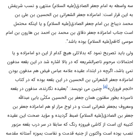
سه واسطه به امام جعفر الصادق(علیه السلام) منتهى و نسب شریفش
به این قرار است: امامزاده جعفر الشعرانى بن الحسین بن على بن
محمد دیباج بن امام جعفر الصادق(علیه السلام) و یا اینکه محتمل
است جناب امامزاده جعفر دقاق بن محمد بن احمد بن هارون بن امام
موسی کاظم(علیه السلام) بوده باشد".
ولی باید تصریح نمود که بدلائلى هیچ کدام از این دو امامزاده و یا
احتمالات مرحوم ناصرالشریعه که در بالا اشاره شد در این بقعه مدفون
نمى باشد، اگرچه در ابتداء عقیده علامه عباس فیض هم مدفون بودن
امامزاده جعفر الشعرانى بن الحسین در این بقعه بوده که در کتاب
[۵]
«انجم فروزان»
چنین می نویسد: "بعقیده نگارنده، مدفون در بقعه
نامبرده بطور مظنون همان جعفر بن الحسین مکنّى بابى عبدالله
ومعروف بجعفر شعرانى است و در لوح مزار او هم امامزاده جعفر بن
جعفر بن الصادق(علیه السلام) ضبط گردیده و مؤید صحت این عقیده
کتیبه ای است از کاشى فیروزه رنگ که سابقا در سر درب بقعه مزبور
نصب بوده است واکنون از جنبه قدمت و نفاست بموزه آستانه مقدسه