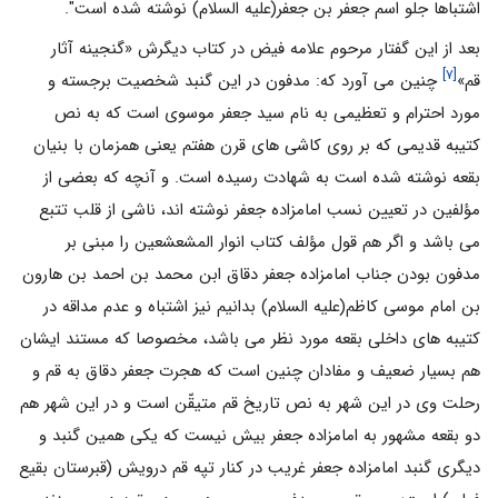
اشتباها جلو اسم جعفر بن جعفر(علیه السلام) نوشته شده است".
بعد از این گفتار مرحوم علامه فیض در کتاب دیگرش «گنجینه آثار
[۷]
قم»
چنین مى آورد که: مدفون در این گنبد شخصیت برجسته و
مورد احترام و تعظیمى به نام سید جعفر موسوى است که به نص
کتیبه قدیمى که بر روى کاشی هاى قرن هفتم یعنى همزمان با بنیان
بقعه نوشته شده است به شهادت رسیده است. و آنچه که بعضى از
مؤلفین در تعیین نسب امامزاده جعفر نوشته اند، ناشى از قلب تتبع
مى باشد و اگر هم قول مؤلف کتاب انوار المشعشعین را مبنى بر
مدفون بودن جناب امامزاده جعفر دقاق ابن محمد بن احمد بن هارون
بن امام موسى کاظم(علیه السلام) بدانیم نیز اشتباه و عدم مداقه در
کتیبه هاى داخلى بقعه مورد نظر می باشد، مخصوصا که مستند ایشان
هم بسیار ضعیف و مفادان چنین است که هجرت جعفر دقاق به قم و
رحلت وى در این شهر به نص تاریخ قم متیقّن است و در این شهر هم
دو بقعه مشهور به امامزاده جعفر بیش نیست که یکى همین گنبد و
دیگرى گنبد امامزاده جعفر غریب در کنار تپه قم درویش (قبرستان بقیع