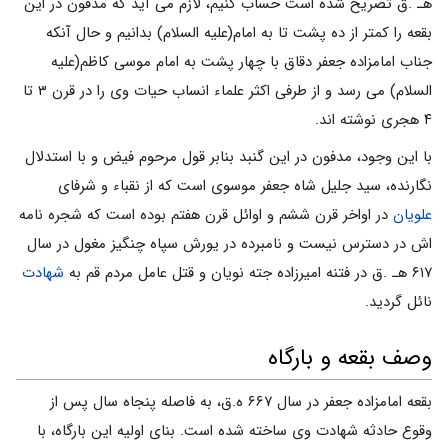
هـ .ق تصریح شده است حساب کنیم، لازم مى آید که مدفون در این
بقعه را کمتر از ده پشت تا به امام(علیه السلام) بدانیم و حال آنکه
جناب امامزاده جعفر دقاق با چهار پشت به امام موسى کاظم(علیه
السلام) مى رسد و از طرفى اکثر علماء انساب حیات وى را در قرن ۳ تا
۴ هجرى نوشته اند.
با این وجود، مدفون در این گنبد بنابر قول مرحوم فیض و با استدلال
نگارنده، سید جلیل شاه جعفر موسوى است که از نقباء و شرفاى
علویان
در اواخر قرن ششم و اوائل قرن هفتم بوده است که شجره نامه
اش در دسترس نیست و نامبرده در یورش سپاه چنگیز مغول در سال
۶۱۷ هـ .ق در فتنه امیرزاده جته نویان و قتل عامل مردم قم به
شهادت
نائل گردید.
وصف بقعه و بارگاه
بقعه امامزاده جعفر در سال ۶۶۷ ه.ق، به فاصله پنجاه سال پس از
وقوع حادثه شهادت وی ساخته شده است. بنای اولیه این بارگاه، با