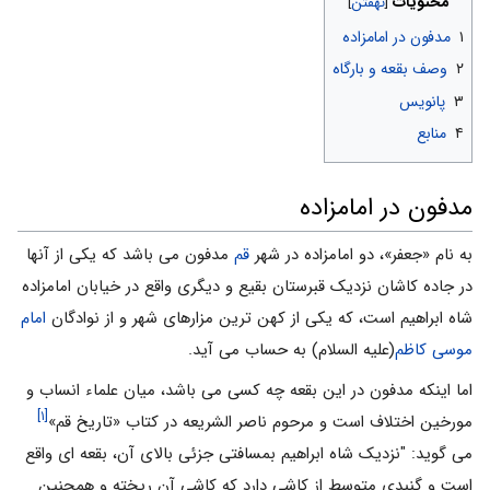
محتویات
۱
مدفون در امامزاده
۲
وصف بقعه و بارگاه
۳
پانویس
۴
منابع
مدفون در امامزاده
به نام «جعفر»، دو امامزاده در شهر
قم
مدفون مى باشد که یکى از آنها
در جاده کاشان نزدیک قبرستان بقیع و دیگرى واقع در خیابان امامزاده
شاه ابراهیم است، که یکى از کهن ترین مزارهاى شهر و از نوادگان
امام
موسى کاظم
(علیه السلام) به حساب می آید.
اما اینکه مدفون در این بقعه چه کسى مى باشد، میان علماء انساب و
[۱]
مورخین اختلاف است و مرحوم ناصر الشریعه در کتاب «تاریخ قم»
می گوید: "نزدیک شاه ابراهیم بمسافتى جزئى بالاى آن، بقعه اى واقع
است و گنبدی متوسط از کاشى دارد که کاشى آن ریخته و همچنین