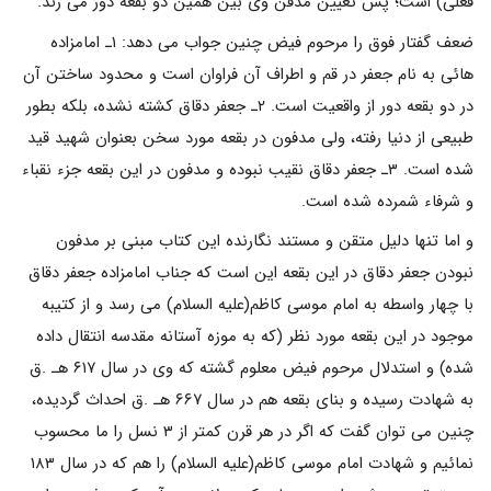
فعلی) است؛ پس تعیین مدفن وى بین همین دو بقعه دور می زند.
ضعف گفتار فوق را مرحوم فیض چنین جواب مى دهد: ۱ـ امامزاده
هائى به نام جعفر در قم و اطراف آن فراوان است و محدود ساختن آن
در دو بقعه دور از واقعیت است. ۲ـ جعفر دقاق کشته نشده، بلکه بطور
طبیعى از دنیا رفته، ولى مدفون در بقعه مورد سخن بعنوان شهید قید
شده است. ۳ـ جعفر دقاق نقیب نبوده و مدفون در این بقعه جزء نقباء
و شرفاء شمرده شده است.
و اما تنها دلیل متقن و مستند نگارنده این کتاب مبنى بر مدفون
نبودن جعفر دقاق در این بقعه این است که جناب امامزاده جعفر دقاق
با چهار واسطه به امام موسى کاظم(علیه السلام) مى رسد و از کتیبه
موجود در این بقعه مورد نظر (که به موزه آستانه مقدسه انتقال داده
شده) و استدلال مرحوم فیض معلوم گشته که وى در سال ۶۱۷ هـ .ق
به شهادت رسیده و بناى بقعه هم در سال ۶۶۷ هـ .ق احداث گردیده،
چنین مى توان گفت که اگر در هر قرن کمتر از ۳ نسل را ما محسوب
نمائیم و شهادت امام موسى کاظم(علیه السلام) را هم که در سال ۱۸۳