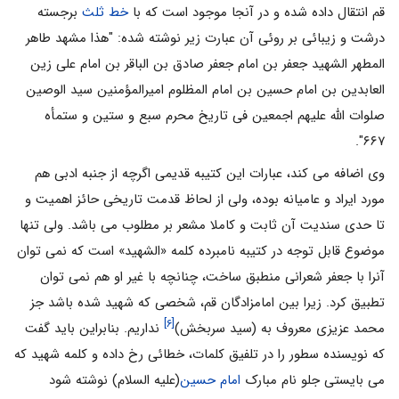
قم انتقال داده شده و در آنجا موجود است که با
خط ثلث
برجسته
درشت و زیبائى بر روئى آن عبارت زیر نوشته شده: "هذا مشهد طاهر
المطهر الشهید جعفر بن امام جعفر صادق بن الباقر بن امام على زین
العابدین بن امام حسین بن امام المظلوم امیرالمؤمنین سید الوصین
صلوات الله علیهم اجمعین فى تاریخ محرم سبع و ستین و ستمأه
۶۶۷".
وی اضافه مى کند، عبارات این کتیبه قدیمى اگرچه از جنبه ادبى هم
مورد ایراد و عامیانه بوده، ولى از لحاظ قدمت تاریخى حائز اهمیت و
تا حدى سندیت آن ثابت و کاملا مشعر بر مطلوب مى باشد. ولى تنها
موضوع قابل توجه در کتیبه نامبرده کلمه «الشهید» است که نمی توان
آنرا با جعفر شعرانى منطبق ساخت، چنانچه با غیر او هم نمی توان
تطبیق کرد. زیرا بین امامزادگان قم، شخصى که شهید شده باشد جز
[۶]
محمد عزیزی معروف به (سید سربخش)
نداریم. بنابراین باید گفت
که نویسنده سطور را در تلفیق کلمات، خطائى رخ داده و کلمه شهید که
می بایستى جلو نام مبارک
امام حسین
(علیه السلام) نوشته شود