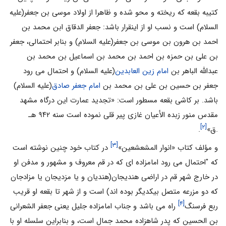
کتیبه بقعه که ریخته و محو شده و ظاهرا از اولاد موسى بن جعفر(علیه
السلام) است و نسب او از اینقرار باشد: جعفر الدقاق ابن محمد بن
احمد بن هرون بن موسى بن جعفر(علیه السلام) و بنابر احتمالى، جعفر
بن على بن حمزه بن احمد بن محمد بن اسماعیل بن محمد بن
عبدالله الباهر بن
امام زین العابدین
(علیه السلام) و احتمال مى رود
جعفر بن حسین بن على بن محمد بن
امام جعفر صادق
(علیه السلام)
باشد. بر کاشى بقعه مسطور است: «تجدید عمارت این درگاه مشهد
مقدس منور زبده الأعیان غازى پیر قلى نموده است سنه ۹۴۲ هـ
[۲]
.ق»
.
[۳]
و مؤلف کتاب «انوار المشعشعین»
در کتاب خود چنین نوشته است
که "احتمال مى رود امامزاده ای که در قم معروف و مشهور و مدفن او
در خارج شهر قم در اراضى هندیجان(هندیان و یا مزدیجان یا مزادجان
که دو مزرعه متصل بیکدیگر بوده اند) است و از شهر تا بقعه او قریب
[۴]
ربع فرسنگ
راه مى باشد و جناب امامزاده جلیل یعنى جعفر الشعرانى
بن الحسین که پدر شاهزاده محمد جمال است، و بنابراین سلسله او با