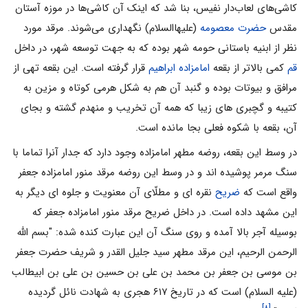
کاشی‌های لعاب‌دار نفیس، بنا شد که اینک آن کاشی‌ها در موزه آستان
مقدس
حضرت معصومه
(علیهاالسلام) نگهداری می‌شوند. مرقد مورد
نظر از ابنیه باستانى حومه شهر بوده که به جهت توسعه شهر، در داخل
قم
کمى بالاتر از بقعه
امامزاده ابراهیم
قرار گرفته است. این بقعه تهى از
مرافق و بیوتات بوده و گنبد آن هم به شکل هرمى کوتاه و مزین به
کتیبه و گچبری هاى زیبا که همه آن تخریب و منهدم گشته و بجاى
آن، بقعه با شکوه فعلی بجا مانده است.
در وسط این بقعه، روضه مطهر امامزاده وجود دارد که جدار آنرا تماما با
سنگ مرمر پوشیده اند و در وسط این روضه مرقد منور امامزاده جعفر
واقع است که
ضریح
نقره ای و مطلّاى آن معنویت و جلوه اى دیگر به
این مشهد داده است. در داخل ضریح مرقد منور امامزاده جعفر که
بوسیله آجر بالا آمده و روى سنگ آن این عبارت کنده شده: "بسم الله
الرحمن الرحیم، این مرقد مطهر سید جلیل القدر و شریف حضرت جعفر
بن موسى بن جعفر بن محمد بن على بن حسین بن على بن ابیطالب
(علیه السلام) است که در تاریخ ۶۱۷ هجرى به شهادت نائل گردیده