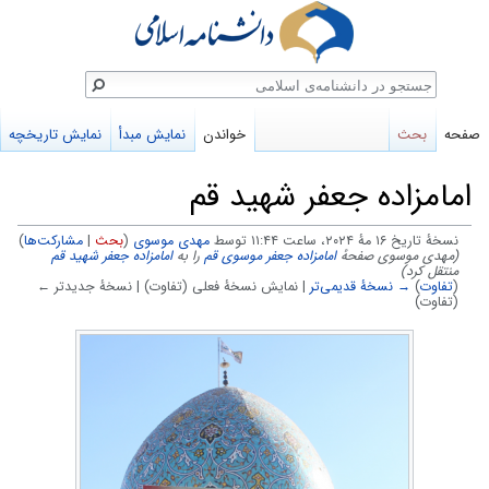
ستجو
صفحه
بحث
خواندن
نمایش مبدأ
نمایش تاریخچه
امامزاده جعفر شهید قم
نسخهٔ تاریخ ‏۱۶ مهٔ ۲۰۲۴، ساعت ۱۱:۴۴ توسط
مهدی موسوی
(
بحث
|
مشارکت‌ها
)
(مهدی موسوی صفحهٔ
امامزاده جعفر موسوی قم
را به
امامزاده جعفر شهید قم
منتقل کرد)
(
تفاوت
)
→ نسخهٔ قدیمی‌تر
| نمایش نسخهٔ فعلی (تفاوت) | نسخهٔ جدیدتر ←
(تفاوت)
پرش
پرش
به
به
ناوبری
جستجو