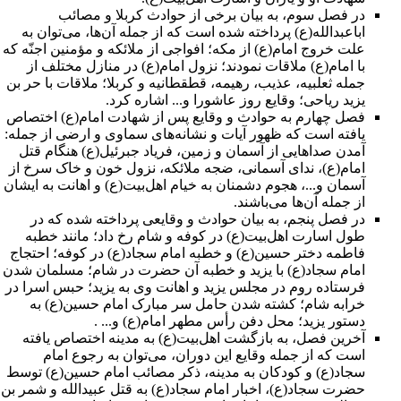
در فصل سوم، به بیان برخی از حوادث کربلا و مصائب
اباعبدالله(ع) پرداخته شده است که از جمله آن‌ها، می‌توان به
علت خروج امام(ع) از
مکه
؛ افواجی از
ملائکه
و مؤمنین
اجنّه
که
با امام(ع) ملاقات نمودند؛ نزول امام(ع) در منازل مختلف از
جمله
ثعلبیه
،
عذیب
، رهیمه، قطقطانیه و
کربلا
؛ ملاقات با
حر بن
یزید ریاحی
؛ وقایع روز عاشورا و... اشاره کرد.
فصل چهارم به حوادث و وقایع پس از شهادت امام(ع) اختصاص
یافته است که ظهور آیات و نشانه‌های سماوی و ارضی از جمله:
آمدن صداهایی از آسمان و زمین، فریاد
جبرئیل
(ع) هنگام قتل
امام(ع)، ندای آسمانی، ضجه ملائکه، نزول خون و خاک سرخ از
آسمان و...، هجوم دشمنان به
خیام
اهل‌بیت(ع) و اهانت به ایشان
از جمله آن‌ها می‌باشند.
در فصل پنجم، به بیان حوادث و وقایعی پرداخته شده که در
طول اسارت اهل‌بیت(ع) در
کوفه
و
شام
رخ داد؛ مانند
خطبه
فاطمه دختر حسین
(ع) و
خطبه امام سجاد(ع) در کوفه
؛ احتجاج
امام سجاد
(ع) با
یزید
و
خطبه آن حضرت در شام
؛ مسلمان شدن
فرستاده روم در مجلس یزید و اهانت وی به یزید؛ حبس اسرا در
خرابه شام
؛ کشته شدن حامل
سر مبارک امام حسین
(ع) به
دستور یزید؛ محل دفن رأس مطهر امام(ع) و... .
آخرین فصل، به بازگشت اهل‌بیت(ع) به
مدینه
اختصاص یافته
است که از جمله وقایع این دوران، می‌توان به رجوع
امام
سجاد
(ع) و کودکان به مدینه، ذکر مصائب امام حسین(ع) توسط
حضرت سجاد(ع)، اخبار امام سجاد(ع) به قتل
عبیدالله
و
شمر بن