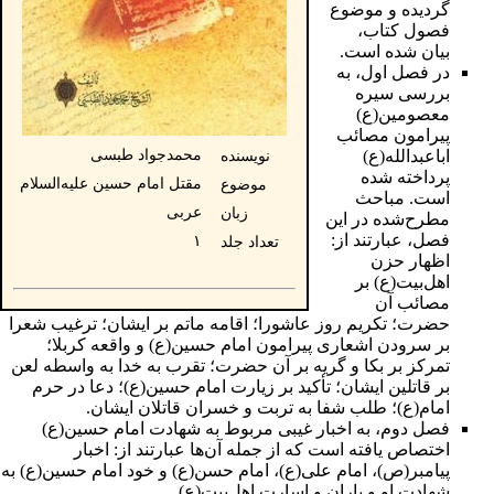
گردیده و موضوع
فصول کتاب،
بیان شده است.
در فصل اول، به
بررسی سیره
معصومین
(ع)
پیرامون مصائب
محمدجواد طبسی
اباعبدالله(ع)
نویسنده
پرداخته شده
مقتل امام حسین علیه‌السلام
موضوع
است. مباحث
عربی
زبان
مطرح‌شده در این
فصل، عبارتند از:
۱
تعداد جلد
اظهار
حزن
اهل‌بیت
(ع) بر
مصائب آن
حضرت؛ تکریم
روز عاشورا
؛ اقامه ماتم بر ایشان؛ ترغیب شعرا
بر سرودن اشعاری پیرامون امام حسین(ع) و واقعه
کربلا
؛
تمرکز بر بکا و
گریه
بر آن حضرت؛ تقرب به
خدا
به واسطه
لعن
بر قاتلین ایشان؛ تأکید بر
زیارت
امام حسین(ع)؛
دعا
در
حرم
امام
(ع)؛ طلب شفا به
تربت
و خسران قاتلان ایشان.
فصل دوم، به اخبار غیبی مربوط به
شهادت
امام حسین(ع)
اختصاص یافته است که از جمله آن‌ها عبارتند از: اخبار
پیامبر
(ص)،
امام على
(ع)،
امام حسن
(ع) و خود
امام حسین
(ع) به
شهادت او و یاران و اسارت اهل‌بیت(ع).