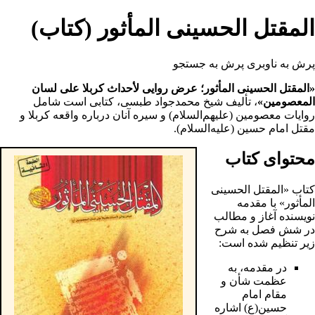
المقتل الحسینی المأثور (کتاب)
پرش به ناوبری
پرش به جستجو
«المقتل الحسینی المأثور؛ عرض روایی لأحداث کربلا علی لسان
المعصومین»
، تألیف شیخ محمدجواد طبسی، کتابی است شامل
روایات
معصومین
(علیهم‌السلام) و سیره آنان درباره واقعه
کربلا
و
مقتل
امام حسین
(علیه‌السلام).
محتوای کتاب
کتاب «المقتل الحسینی
المأثور» با مقدمه
نویسنده آغاز و مطالب
در شش فصل به شرح
زیر تنظیم شده است:
در مقدمه، به
عظمت شأن و
مقام
امام
حسین
(ع) اشاره