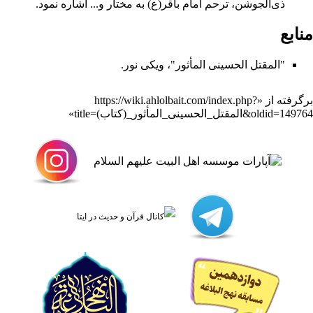
ذی‌الجوشن
، ترحم
امام باقر
(ع) به
مختار
و... اشاره نمود.
منابع
"المقتل الحسینی المأثور"، ویکی نور.
برگرفته از «
https://wiki.ahlolbait.com/index.php?
title=المقتل_الحسینی_المأثور_(کتاب)&oldid=149764
»