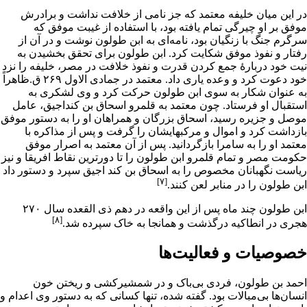
در این میان خلیفه
معتمد
که جز نامی از
خلافت
نداشت و برادرش
موفق
بر او چیرگی تمام یافته بود، با استفاده از غیبت موفق که
سرگرم جنگ با زنگیان بود، نامه‌ای به ابن طولون نوشت و در آن از
رفتار و نفوذ موفق شکایت کرد. ابن طولون برای تحقق بخشیدن به
نیت خود دربارۀ جمع کردن قدرت و نفوذ خلافت در مصر، خلیفه را نزد
خود دعوت کرد و وعده یاری داد. معتمد در جمادی الاول ۲۶۹ ق.ظاهراً
به عنوان شکار به سوی ابن طولون حرکت کرد و وی لشکری به
استقبال او فرستاد. چون معتمد به قلمرو اسحاق بن کنداجیق، عامل
موصل و جزیره رسید، اسحاق بزرگان و همراهان او را به دستور موفق
بازداشت کرد و اموال و مرکبهایشان را گرفت و پس از مذاکره با
معتمد او را به سامرا بازگردانید. پس از آن معتمد به اصرار موفق
حکومت مصر و تمام قلمرو ابن طولون را تا دورترین نقاط افریقا و نیز
ریاست نگهبانان مخصوص را به اسحاق بن کند اجیق سپرد و دستور داد
[۷]
ابن طولون را در منابر
لعن
کنند.
ابن طولون چند ماه پس از این واقعه در دهم
ذی القعده
سال ۲۷۰
[۸]
هجری در
انطاکیه
درگذشت و همانجا به خاک سپرده شد.
خصوصیات و فعالیت‌ها
احمد بن طولون، فردی بی‌باک و در شمشیرکشی و ریختن خون
انسان‌ها بی‌مبالات بود. گفته شده، تنها کسانی که به دستور وی اعدام و