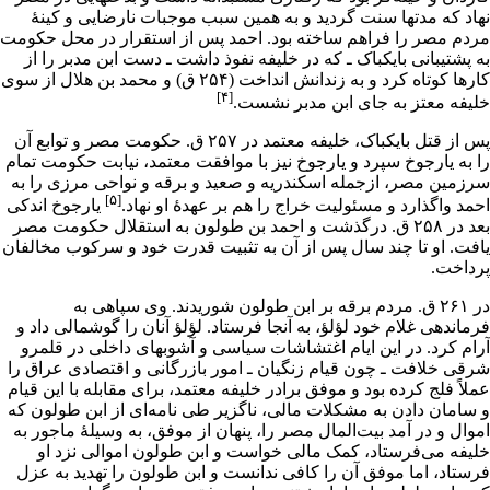
نهاد که مدتها سنت گردید و به همین سبب موجبات نارضایی و کینۀ
مردم مصر را فراهم ساخته بود. احمد پس از استقرار در محل حکومت
به پشتیبانی بایکباک ـ که در خلیفه نفوذ داشت ـ دست ابن مدبر را از
کارها کوتاه کرد و به زندانش انداخت (۲۵۴ ق) و محمد بن هلال از سوی
[۴]
خلیفه معتز به جای ابن مدبر نشست.
پس از قتل بایکباک، خلیفه معتمد در ۲۵۷ ق. حکومت مصر و توابع آن
را به یارجوخ سپرد و یارجوخ نیز با موافقت معتمد، نیابت حکومت تمام
سرزمین مصر، ازجمله اسکندریه و صعید و برقه و نواحی مرزی را به
[۵]
احمد واگذارد و مسئولیت خراج را هم بر عهدۀ او نهاد.
یارجوخ اندکی
بعد در ۲۵۸ ق. درگذشت و احمد بن طولون به استقلال حکومت مصر
یافت. او تا چند سال پس از آن به تثبیت قدرت خود و سرکوب مخالفان
پرداخت.
در ۲۶۱ ق. مردم برقه بر ابن طولون شوریدند. وی سپاهی به
فرماندهی غلام خود لؤلؤ، به آنجا فرستاد. لؤلؤ آنان را گوشمالی داد و
آرام کرد. در این ایام اغتشاشات سیاسی و آشوبهای داخلی در قلمرو
شرقی خلافت ـ چون
قیام زنگیان
ـ امور بازرگانی و اقتصادی
عراق
را
عملاً فلج کرده بود و
موفق
برادر خلیفه
معتمد
، برای مقابله با این قیام
و سامان دادن به مشکلات مالی، ناگزیر طی نامه‌ای از ابن طولون که
اموال و در آمد
بیت‌المال
مصر را، پنهان از موفق، به وسیلۀ ماجور به
خلیفه می‌فرستاد، کمک مالی خواست و ابن طولون اموالی نزد او
فرستاد، اما موفق آن را کافی ندانست و ابن طولون را تهدید به عزل