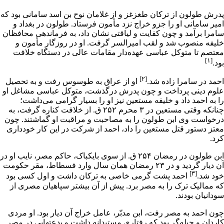
پدرش طولون از ترکان طغزغز و از غلامان نوح بن اسد سامانی بود که
امیر سامانی او را جزو
خراج
نزد
مأمون
فرستاد. طولون در بغداد و
سامرا برآمد و چون کفایت و لیاقتی نشان داد، به فرماندهی محافظان
خلیفه منصوب شد و لقب امیرالسر گرفت. او در روزگار مأمون و
معتصم
تا
متوکل
عباسی عهده‌دار مقامات عالی در دستگاه خلافت
[۱]
بود.
[۲]
احمد در سامرا زاده شد.
او از
عراق
به طوسوس رفت و به تحصیل
علوم دینی پرداخت و چون پدرش درگذشت، متوکل عباسی مشاغل او
را به احمد داد و خلیفه
مستعین
نیز او را بسیار گرامی می‌داشت؛
چنانکه وقتی مستعین در ۳
محرم
۲۵۲ ق. از
خلافت
کناره گرفت، به
درخواست وی ابن طولون را به مصاحبت و مراقبت او گماشتند. چون
معتز
دستور قتل مستعین را داد، احمد از شرکت در این کار خودداری
کرد.
ابن طولون در
رمضان
۲۵۴ ق. از سوی بایکباک، حاکم
مصر
، نایب او در
آن دیار گردید و در ۲۳
رمضان
همان سال وارد فسطاط، مقر حکومت
[۳]
خود شد.
احمد پشت گرمی خاصی به ترکان داشت و اول کسی بود
که ممالیک ترک را به مصر برد. پیش از آن بیشتر سپاهیان مصری از
سودانیان بودند.
چون احمد به مصر رفت، ابن مدبّر، عامل
خراج
آن دیار بود. او مردی
کاردان و حیله‌گر بود که رفتاری مستبدانه داشت و بدعتهایی در مصر