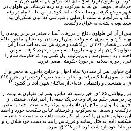
کرد. ابن طولون او را پاسخ تندی داد. موفق هم سپاهی گران به
فرماندهی
موسی بن بغا
به سرکوب او به رقه فرستاد. ابن طولون در
شهر موضع گرفت و به استحکام آنجا کوشید. ابن بغا ۱۰ ماه در رقه
ماند و سرانجام به سبب نارضایی و شورشی که میان لشکریان پیدا
شده بود، بی‌نتیجه به عراق بازگشت.
پس از آن ابن طولون دفاع از مرزهای آسیای صغیر در برابر رومیان را
بهانه کرد و به سوی
شام
رفت. پیش از رسیدن او به شام، ماجور حاکم
آنجا، در
شعبان
۲۶۴ ق. درگذشت و فرزندش علی به اطاعت از ابن
طولون گردن نهاد و تهیۀ ملزومات سپاه را بر عهده گرفت. سپس
احمد وارد
دمشق
شد و بدین‌ترتیب اول کسی بود که حکومت شام را
نیز در دورۀ اسلامی بر حوزۀ حکومتی مصر افزود.
ابن طولون پس از مصادرۀ تمام اموال و خزاین ماجور، به حمص و از
آنجا به سوی
انطاکیه
رفت و آنجا را به محاصره گرفت و در محرم ۲۶۵
[۶]
ق. با همدستی و راهنمایی عده‌ای از ساکنان شهر، آنجا را گشود.
در
ربیع‌الاول
۲۶۵ ق. خبر رسید که عباس، پسر ابن طولون به نیابت از
پدر در مصر حکم میراند و به تحریک جمعی از اطرافیان، قسمتی از
خزاین و اموال و سلاح را برداشته و به برقه رفته است. احمد به مصر
بازگشت و سپاهی به سرکوب او فرستاد. عباس شکست خورد و احمد
ابن طولون عده‌ای را که در این کار دست داشتند، به دست خود عباس
شکنجه داده، به قتل رسانید و فرزندش را هم به دست خود شلاق زد و
در خانۀ خود بازداشت کرد تا در ۲۶۸ ق. بمرد.