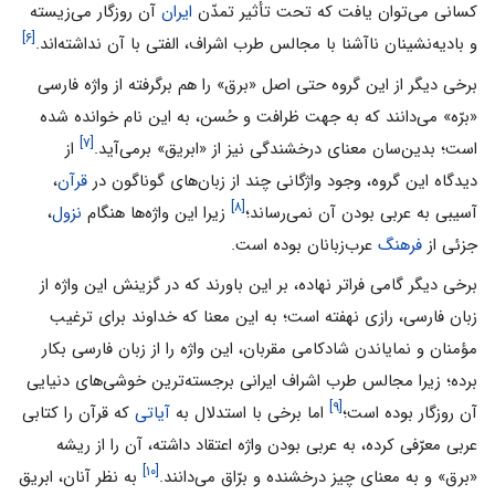
کسانی می‌توان یافت که تحت تأثیر تمدّن
ایران
آن روزگار می‌زیسته
[۶]
و‌ بادیه‌نشینان ناآشنا با مجالس طرب اشراف، الفتی با آن نداشته‌اند.
برخی دیگر از این گروه حتی اصل «برق» را هم برگرفته از واژه فارسی
«برّه» می‌دانند که به جهت ظرافت و حُسن، به این نام خوانده شده
[۷]
است؛ بدین‌سان معنای درخشندگی نیز از «ابریق» برمی‌آید.
از
دیدگاه این گروه، وجود واژگانی چند از زبان‌های گوناگون در
قرآن
،
[۸]
آسیبی به عربی بودن آن نمی‌رساند؛
زیرا این واژه‌ها هنگام
نزول
،
جزئی از
فرهنگ
عرب‌زبانان بوده است.
برخی دیگر گامی فراتر نهاده، بر این باورند که در گزینش این واژه از
زبان فارسی، رازی نهفته است؛ به این معنا که خداوند برای ترغیب
مؤمنان و نمایاندن شادکامی مقربان، این واژه را از زبان فارسی بکار
برده؛ زیرا مجالس طرب اشراف ایرانی برجسته‌ترین خوشی‌های دنیایی
[۹]
آن روزگار بوده است؛
اما برخی با استدلال به
آیاتی
که قرآن را کتابی
عربی معرّفی کرده، به عربی بودن واژه اعتقاد داشته، آن را از ریشه
[۱۰]
«برق» و به‌ معنای چیز درخشنده و برّاق می‌دانند.
به نظر آنان، ابریق