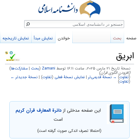
ستجو
صفحه
بحث
خواندن
نمایش مبدأ
نمایش تاریخچه
ابریق
نسخهٔ تاریخ ‏۲۱ مارس ۲۰۲۵، ساعت ۱۶:۱۱ توسط
Zamani
(
بحث
|
مشارکت‌ها
)
(افزودن الگوی قرآن)
(
تفاوت
)
→ نسخهٔ قدیمی‌تر
|
نمایش نسخهٔ فعلی
(
تفاوت
) |
نسخهٔ جدیدتر ←
(
تفاوت
)
پرش
پرش
به
به
این صفحه مدخلی از
دائرة المعارف قرآن کریم
ناوبری
جستجو
است
(احتمالا تصرف اندکی صورت گرفته است)