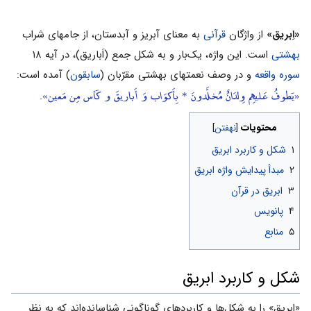
«اِبریق»
از واژگان
قرآنی
به معنای آبریز و آبدستان، از جامهای شراب
بهشتی
است. این واژه، یک‌بار و به شکل جمع (اَباریق)، در آیه ۱۸
سوره واقعه
و در وصف نعمتهای بهشتی مقرّبان (
سابقون
) آمده است:
«یَطوفُ عَلیهِم وِلدَانٌ مُخلَّدونَ * بِأَکوَاب وَ أَباریقَ و کَأس مِن مَعین‌»
.
محتویات
۱
شکل و کاربرد ابریق
۲
مبدأ پیدایش واژه ابریق
۳
ابریق در قرآن
۴
پانویس
۵
منابع
شکل و کاربرد ابریق
«ابریق» را به شکل‌ها و کاربردهای گوناگونی شناسانده‌اند که به نظر