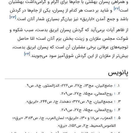
و همراهی پسران بهشتی‌ با جام‌ها برای اکرام و گرامی‌داشت بهشتیان
[۲۲]
است
و شاید بر دست هر کدام از پسران، یکی از جام‌ها در گردش
[۲۳]
باشد و‌ جمع‌ آمدن «اباریق» نیز بیان‌گر بسیاریِ شمار آنان است.
از ظاهر آیات برمی‌آید که گردش پسران ابریق بدست، سبب شکوه و
شوکت مجلس مقرّبان و زینت بخش بزم آنان است؛ امّا حاصل
توجیه‌های عرفانی برخی مفسّران آن است که پسران ابریق بدست،
[۲۴]
بیش‌تر از مقرّبان از این گردش شوق‌آمیز سود می‌جویند.
پانویس
↑
جامع‌البیان، مج‌۱۳، ج‌۲۷، ص‌۲۲۶؛ الدرّالمنثور، ج۸‌، ص۹.
↑
روح‌المعانی، مج‌۱۵، ج‌۲۷، ص‌۲۰۹.
↑
مجمع‌البیان، ج۹، ص۳۲۷؛ دهخدا، ج‌۱، ص‌۲۴۴، «ابریق».
↑
روح‌المعانی، مج‌۱۵، ج‌۲۷، ص‌۲۰۹.
↑
المعرّب، ص‌۱۸ و ۱۳۰، «ابریق»؛ لسان‌العرب، ج‌۱، ص‌۳۸۳، «برق»؛
القاموس‌المحیط، ج‌۲، ص‌۱۱۵۲، «برق».