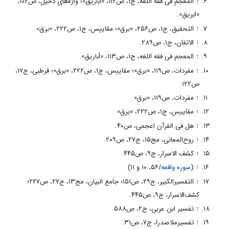
↑
المعجم فی فقه اللغة، ج۱، ص۱۱۲، «أباریق»؛ واژه‌های دخیل، ص‌۱۰۲،
«ابریق».
↑
التحقیق، ج‌۱، ص‌۲۵۶، «برق»؛ مقاییس، ج‌۱، ص‌۲۲۲، «برق».
↑
الاتقان، ج‌۱، ص‌۲۸۹.
↑
المعجم فی فقه اللغه، ج‌۱، ص‌۱۱۳، «أباریق».
↑
مفردات، ص‌۱۱۹، «برق»؛ مقاییس، ج‌۱، ص‌۲۲۲، «برق»؛ قرطبی، ج‌۱۷،
ص‌۱۲۲.
↑
مفردات، ص‌۱۱۹، «برق».
↑
مقاییس، ج‌۱، ص‌۲۲۲، «برق».
↑
هل فی القرآن اعجمی، ص‌۴۰.
↑
روح‌المعانی، مج‌۱۵، ج‌۲۷، ص‌۲۰۹.
↑
کشف الاسرار، ج‌۹، ص‌۴۴۵.
↑
(
سوره واقعه
/۵۶‌، ۱۰ و ۱۱)
↑
التفسیرالکبیر، ج‌۲۹، ص‌۱۵۱؛ جامع البیان، مج‌۱۳، ج‌۲۷، ص‌۲۲۷؛
کشف‌الاسرار، ج‌۹، ص‌۴۴۵.
↑
تفسیر ابن عربی، ج‌۲، ص‌۵۸۸‌.
↑
تفسیرملاصدرا، ج‌۷، ص‌۳۱.