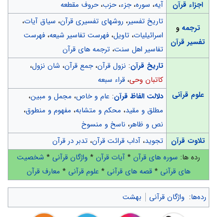
اجزاء قرآن
آیه
،
سوره
،
جزء
،
حزب
،
حروف مقطعه
تاریخ تفسیر
،
روشهای تفسیری قرآن
،
سیاق آیات
،
ترجمه
و
اسرائیلیات
،
تاویل
،
فهرست تفاسیر شیعه
،
فهرست
تفسیر قرآن
تفاسیر اهل سنت
،
ترجمه های قرآن
تاریخ قرآن
:
نزول قرآن
،
جمع قرآن
،
شان نزول
،
کاتبان وحی
،
قراء سبعه
علوم قرآنی
دلالت الفاظ قرآن
:
عام و خاص
،
مجمل و مبین
،
مطلق و مقید
،
محکم و متشابه
،
مفهوم و منطوق
،
نص و ظاهر
،
ناسخ و منسوخ
تلاوت قرآن
تجوید
،
آداب قرائت قرآن
،
تدبر در قرآن
رده ها:
سوره های قرآن
*
آیات قرآن
*
واژگان قرآنی
*
شخصیت
های قرآنی
*
قصه های قرآنی
*
علوم قرآنی
*
معارف قرآن
رده‌ها
:
واژگان قرآنی
بهشت