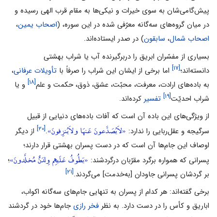
پیش‌گامی‌شان به سوی خیرات و نیکی‌ها به مقام قرب الهی رسیده و
در میان گروه‌های سه‌گانه معرّفی شده در این سوره، (
اصحاب یمین
،
اصحاب شمال
،
سابقون
) در صدر ایستاده‌اند.
بسیاری از مفسّران ابریق را دربرگیرنده آب یا‌ شراب بهشتی
[۱۷]
دانسته‌اند؛
اما برخی از ایشان این شراب را صرفاً با
تأویلات
عرفانی
،
[۱۸]
به باده‌های ارادت، معرفت، محبّت، عشق، ذوق، حکمت و علم
و یا
[۱۹]
شراب احدیّت
تفسیر
کرده‌اند.
از ویژگی‌های این باده آن است که آفات باده‌های دنیایی از قبیل
«لاَ‌یُصَدَّعونَ عَنهَا و‌لاَ‌یُنزِفونَ»
[۲۰]
سرگیجه و عقل‌ربایی را ندارد:
.
از دیگر
اوصاف این جام‌ها آن است که در دست پسران بهشتی قرار دارند؛
«یَطُوفُ عَلَیهِم وِلدَنٌ‌ مُخلَّدونَ»
پسرانی که همواره بر‌گرد مقرّبان درگردشند:
؛
[۲۱]
بر گردشان پسرانی جاودان [به‌خدمت] می‌گردند.
برخی گفته‌اند: هر کدام از پسران به تنهایی جام‌های سه‌گانه اکواب،
اباریق و کأس را در دست دارد. به‌ نظر
فخر رازی
جام‌ها خود در گردشند