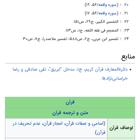
↑
(
سوره واقعه
/۵۶‌، ۱۹)
↑
(
سوره واقعه
/۵۶‌، ۱۷)
↑
التفسیر الکبیر، ج‌۲۹، ص‌۱۵۱.
↑
المعجم فی فقه اللغه، ج‌۱، ص‌۱۱۳.
↑
تفسیر ابن عربی، ج۲، ص‌۵۸۸‌؛ تفسیر ملاصدرا، ج‌۷، ص‌۳۰.
منابع
دائرةالمعارف قرآن کریم، ج۱، مدخل "ابریق"، تقى صادقى و رضا
خراسانى‌نژاد
.
قرآن
متن و ترجمه قرآن
(
اسامی و صفات قرآن
،
اعجاز قرآن
،
عدم تحریف در
اوصاف قرآن
قرآن
)