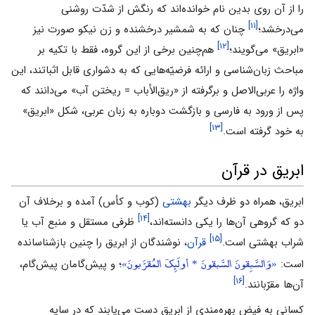
را از آن روی بدین نام خوانده‌اند که رنگش از شدّت روشنی
[۱۱]
می‌درخشد؛
چنان که به شمشیر درخشنده و زن نیکو صورت نیز
[۱۲]
«ابریق» می‌گویند؛
هم‌چنین برخی از این گروه، فقط با‌ تکیه بر
مباحث زبان‌شناسی و ارائه فرضیّه‌هایی که به دشواری قابل اثباتند، این
واژه را عربی‌الاصل و برگرفته از «ریق‌الأباب = ریختن آب» می‌دانند که
پس از ورود به فارسی و بازگشت دوباره به زبان عربی، شکل «ابریق»
[۱۳]
به خود گرفته‌ است.
ابریق در قرآن
ابریق، همراه دو ظرف دیگر
بهشتی
(کوب و کأس) آمده و برخلاف آن
[۱۴]
دو که گروهی آن‌ها را یکی دانسته‌اند،
ظرفی مستقل و منبع آب یا
[۱۵]
شراب بهشتی است.
قرآن
، نوشندگان از ابریق را چنین بازشناسانده
«وَالسَّبِقونَ السَّبقونَ * أولَئِکَ المُقرَّبونَ»
است:
؛ و پیش‌گامان پیش‌گام،
[۱۶]
آن‌ها مقرّبانند.
کسانی به فیض بهره‌مندی از ابریق دست می‌یابند که در سایه