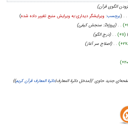
زودن الگوی قرآن)
. .
(
برچسب
:
ویرایشگر دیداریːبه ویرایش منبع تغییر داده شده
)
(+
‏
. .
(پروژه2: سنجش کیفی)
(+۱۱)
‏
. .
(درج الگو)
(+۲۷
‏
. .
(اصلاح سر آغاز)
(+۲۰
حه‌ای جدید حاوی '{{مدخل دائرة المعارف|
دائرة المعارف قرآن کریم
}}