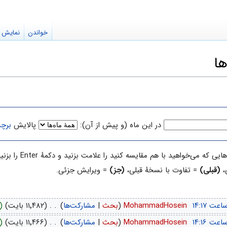
خواندن
نمایش م
ها
در این ماه (و پیش از آن):
پالایش
برچ
با هم مقایسه کنید را علامت بزنید و دکمهٔ Enter را بزنید یا دکمهٔ پایین را فشار دهید.
،
(قبلی)
= تفاوت با نسخهٔ قبلی،
(جز)
= ویرایش جزئی.
‏
MohammadHosein
(
بحث
|
مشارکت‌ها
)
‏
. .
(۱۱٬۴۸۲ بایت)
)
‏
MohammadHosein
(
بحث
|
مشارکت‌ها
)
‏
. .
(۱۱٬۴۶۶ بایت)
)