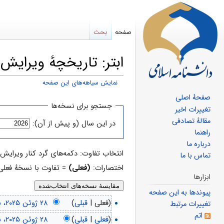
صفحه
بحث
ابتر: تاریخچهٔ ویرایش‌
نمایش سیاهه‌های این صفحه
صفحهٔ اصلی
پرش
پرش
جستجو برای نسخه‌ها
تغییرات اخیر
به
به
مقالهٔ تصادفی
در این سال (و پیش از آن):
ناوبری
جستجو
راهنما
درباره ما
انتخاب تفاوت: دکمه‌های گرد کنار ویرایش‌هایی که می‌خواهید 
تماس با ما
اختصارات:
(فعلی)
= تفاوت با نسخهٔ فعلی
ابزارها
پیوندها به این صفحه
(فعلی |
قبلی
)
تغییرات مرتبط
اتم
(
فعلی
|
قبلی
)