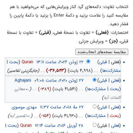
انتخاب تفاوت: دکمه‌های گرد کنار ویرایش‌هایی که می‌خواهید با هم
مقایسه کنید را علامت بزنید و دکمهٔ Enter را بزنید یا دکمهٔ پایین را
فشار دهید.
اختصارات:
(فعلی)
= تفاوت با نسخهٔ فعلی،
(قبلی)
= تفاوت با نسخهٔ
قبلی،
(جز)
= ویرایش جزئی.
(فعلی |
قبلی
)
‏
Quran
(
بحث
|
مشارکت‌ها
)
‏
. .
(۴٬۹۹۸ بایت)
(-۳۶٬۵۴۳)
‏
. .
(جایگزینی تفاسیر)
(
فعلی
|
قبلی
)
‏
Aghajani
(
بحث
|
مشارکت‌ها
)
‏
. .
(۴۱٬۵۴۱ بایت)
(-۳۸۹)
‏
. .
(
←
معانی
کلمات آیه
)
(
فعلی
|
قبلی
)
‏
مهدی موسوی
(
بحث
|
مشارکت‌ها
)
‏
. .
(۴۱٬۹۳۰ بایت)
(-۱۵۴)
‏
. .
(
←
تفسیر آیه
)
(
فعلی
| قبلی)
‏
Quran
(
بحث
|