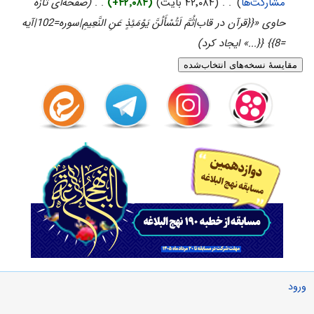
مشارکت‌ها
)
‏
. .
(۴۲٬۰۸۴ بایت)
(+۴۲٬۰۸۴)
‏
. .
(صفحه‌ای تازه
حاوی «{{قرآن در قاب|ثُمَّ لَتُسْأَلُنَّ يَوْمَئِذٍ عَنِ النَّعِيمِ|سوره=102|آیه
=8}} {{...» ایجاد کرد)
ورود