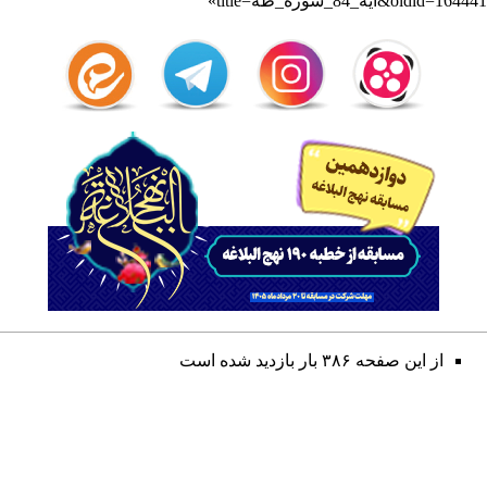
title=آیه_84_سوره_طه&oldid=164441
»
از این صفحه ۳۸۶ بار بازدید شده است