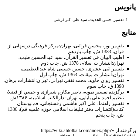
6- با حضور رهبر در جامعه، از دشمنان كارى ساخته نيست. منحرفان، از
پانویس
غيبت و نبود رهبر الهى سوءاستفاده مى‌كنند. «مِنْ بَعْدِكَ»
7- امّت‌ها در غيبت پيشوايان، در معرض آزمون وفتنه هستند. فَتَنَّا ... مِنْ
تفسیر احسن الحدیث، سید علی اکبر قرشی
بَعْدِكَ‌
منابع
«1». تفسير صافى.
تفسیر نور
،
محسن قرائتی
،
تهران
:مركز فرهنگى درسهايى از
جلد 5 - صفحه 374
قرآن، 1383 ش، چاپ يازدهم
اطیب البیان فی تفسیر القرآن‌
،
سید عبدالحسین طیب
،
8- نقش هنر وهنرمند غير متعهّد در تخريب باورهاى دينى و انحراف مردم،
تهران:انتشارات اسلام‌، 1378 ش‌، چاپ دوم‌
كمتر از قدرت طاغوت نيست. «أَضَلَّهُمُ السَّامِرِيُّ»
تفسیر اثنی عشری
،
حسین حسینی شاه عبدالعظیمی
،
9- ارتداد براى تازه ايمان‌آورده‌ها، خطر وتهديدى جدّى است. «أَضَلَّهُمُ
تهران:انتشارات ميقات، 1363 ش، چاپ اول
السَّامِرِيُّ»
تفسیر روان جاوید
،
محمد ثقفی تهرانی
، تهران:انتشارات برهان،
1398 ق، چاپ سوم
10- اصحاب پيامبر بودن كافى نيست، حسن عاقبت و استوارى دينى لازم
برگزیده تفسیر نمونه
،
ناصر مکارم شیرازی
و جمعي از فضلا،
است.
تنظیم احمد علی بابایی، تهران: دارالکتب اسلامیه، ۱۳۸۶ش
تفسیر راهنما
،
علی اکبر هاشمی رفسنجانی
،
قم
:بوستان
«أَضَلَّهُمُ السَّامِرِيُّ» (خداوند بنى‌اسرائيل را نجات داد و طيّبات را روزى
كتاب(انتشارات دفتر تبليغات اسلامي حوزه علميه قم)، 1386
آنان كرد، امّا بد عاقبت شدند.)
ش‌، چاپ پنجم‌
برگرفته از «
https://wiki.ahlolbait.com/index.php?