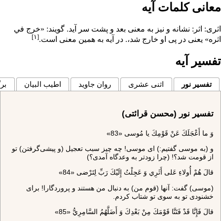
معانی کلمات آیه
اثرى: اثر: نشانه و نيز به معنى بعد و پشت سر آيد. گويند: «خرج في
[۱]
اثره» يعنى در پى او خارج شد،. در آيه به همين معنى است.
تفسیر آیه
تفسیر نور
اثنی عشری
روان جاوید
اطیب البیان
برگ
تفسیر نور (محسن قرائتی)
وَ ما أَعْجَلَكَ عَنْ قَوْمِكَ يا مُوسى‌ «83»
و (به موسى گفتيم:) اى موسى! چه چيز سبب تعجيل (و پيشى‌گرفتن) تو
از قومت شد؟! (چرا زودتر به وعدگاه آمدى؟)
قالَ هُمْ أُولاءِ عَلى‌ أَثَرِي وَ عَجِلْتُ إِلَيْكَ رَبِّ لِتَرْضى‌ «84»
(موسى) گفت: آنها (قوم من) به دنبال من هستند و پروردگارا! براى
خشنودى تو به سوى تو شتاب كردم.
قالَ فَإِنَّا قَدْ فَتَنَّا قَوْمَكَ مِنْ بَعْدِكَ وَ أَضَلَّهُمُ السَّامِرِيُّ «85»