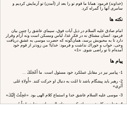
(خداوند) فرمود: همانا ما قوم تو را بعد از (آمدن) تو آزمايش كرديم و
سامرى آنها را گمراه كرد.
نکته ها
امام صادق عليه السلام در ذيل آيات فوق، سيماى عاشق را چنين بيان
فرمود: انسان مشتاق نه در فكر غذا، لباس ومسكن است ونه آرام وقرار
دارد تا به محبوبش برسد، همان‌گونه كه حضرت موسى به عشقِ دريافت
وحى، خواب و خوراك نداشت و فرمود: خدايا! من زودتر از قوم خود
آمده‌ام تا تو راضى شوى. «1»
پیام ها
1- پيامبر نيز در مقابل عملكرد خود مسئول است. ما أَعْجَلَكَ‌ ...
2- رهبر بايد پيشگام باشد تا امّت به دنبال او حركت كنند. «أُولاءِ عَلى‌
أَثَرِي»
3- موسى عليه السلام عاشق خدا و استماع كلام الهى بود. «عَجِلْتُ إِلَيْكَ»
4- عجله در كار خير و براى كسب رضاى الهى مانعى ندارد. عَجِلْتُ‌ ...
لِتَرْضى‌
5- بالاترين هدف انبيا ومقصد اعلاى آنان، جلب رضايت الهى است.
«لِتَرْضى‌»