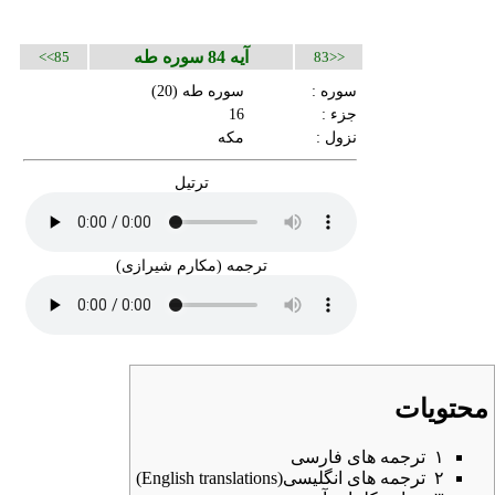
آیه 84 سوره طه
85>>
<<83
سوره :
سوره طه
(20)
جزء :
16
نزول :
مکه
ترتیل
ترجمه (مکارم شیرازی)
محتویات
۱
ترجمه های فارسی
۲
ترجمه های انگلیسی(English translations)