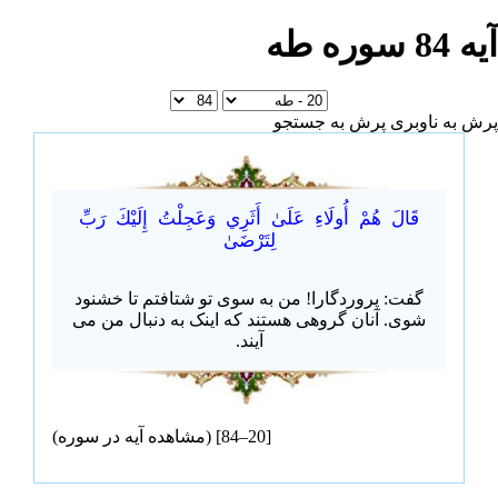
آیه 84 سوره طه
پرش به ناوبری
پرش به جستجو
قَالَ هُمْ أُولَاءِ عَلَىٰ أَثَرِي وَعَجِلْتُ إِلَيْكَ رَبِّ
لِتَرْضَىٰ
گفت: پروردگارا! من به سوی تو شتافتم تا خشنود
شوی. آنان گروهی هستند که اینک به دنبال من می
آیند.
[20–84] (
مشاهده آیه در سوره
)