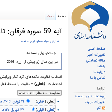
صفحه
بحث
آیه 59 سوره فرقان: تاریخچهٔ ویرایش‌ها
نمایش سیاهه‌های این صفحه
صفحهٔ اصلی
پرش
پرش
جستجو برای نسخه‌ها
تغییرات اخیر
به
به
مقالهٔ تصادفی
در این سال (و پیش از آن):
ناوبری
جستجو
راهنما
درباره ما
انتخاب تفاوت: دکمه‌های گرد کنار ویرایش‌هایی که می‌خواهید 
تماس با ما
اختصارات:
(فعلی)
= تفاوت با نسخهٔ فعلی
ابزارها
پیوندها به این صفحه
(فعلی |
قبلی
)
تغییرات مرتبط
اتم
(
فعلی
|
قبلی
)