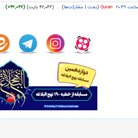
‏
Quran
(
بحث
|
مشارکت‌ها
)
‏
. .
(۴۲٬۰۴۶ بایت)
(+۴۲٬۰۴۶)
‏
. .