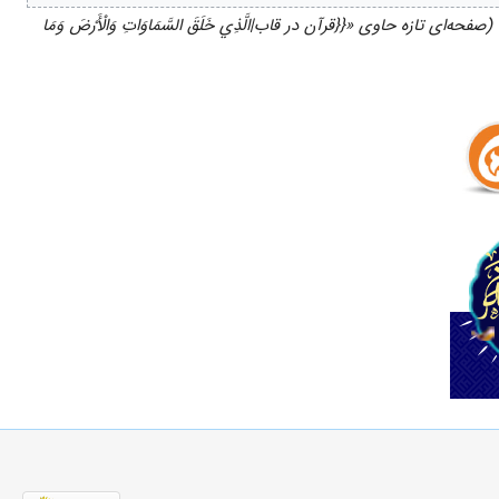
(صفحه‌ای تازه حاوی «{{قرآن در قاب|الَّذِي خَلَقَ السَّمَاوَاتِ وَالْأَرْضَ وَمَا