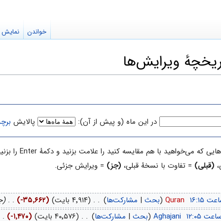
خواندن
نمایش م
در این ماه (و پیش از آن):
پالایش
برچ
با هم مقایسه کنید را علامت بزنید و دکمهٔ Enter را بزنید یا دکمهٔ پایین را فشار دهید.
،
(قبلی)
= تفاوت با نسخهٔ قبلی،
(جز)
= ویرایش جزئی.
‏
Quran
(
بحث
|
مشارکت‌ها
)
‏
. .
(۴٬۹۱۴ بایت)
(-۳۵٬۶۶۲)
‏
. .
(ج
‏
Aghajani
(
بحث
|
مشارکت‌ها
)
‏
. .
(۴۰٬۵۷۶ بایت)
(-۱٬۴۷۰)
‏
. .