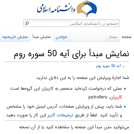
ستجو
صفحه
بحث
خواندن
نمایش مبدأ
نمایش تاریخچه
نمایش مبدأ برای آیه 50 سوره روم
←
آیه 50 سوره روم
پرش
پرش
شما اجازهٔ ویرایش این صفحه را به این دلایل ندارید:
به
به
عملی که درخواست کرده‌اید منحصر به کاربران این گروه‌ها است:
ناوبری
جستجو
کاربران
، patrollers.
شما باید، پیش از ویرایش صفحات، آدرس ایمیل خود را مشخص
و تأیید کنید. لطفاً از طریق
ترجیحات کاربر
این کار را صورت دهید.
می‌توانید متن مبدأ این صفحه را مشاهده کنید یا از آن نسخه