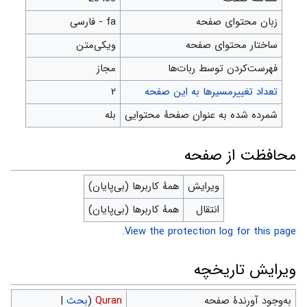
زبان محتوای صفحه
fa - فارسی
ساختار محتوای صفحه
ویکی‌متن
‌فهرست‌کردن توسط ربات‌ها
مجاز
تعداد تغییرمسیرها به این صفحه
۲
شمرده شده به عنوان صفحهٔ محتوایی
بله
محافظت از صفحه
ویرایش
همهٔ کاربرها (بی‌پایان)
انتقال
همهٔ کاربرها (بی‌پایان)
View the protection log for this page.
ویرایش تاریخچه
به‌وجود آورندهٔ صفحه
Quran
(
بحث
|