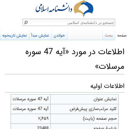
ستجو
صفحه
بحث
خواندن
نمایش مبدأ
نمایش تاریخچه
اطلاعات در مورد «آیه 47 سوره
مرسلات»
پرش
پرش
اطلاعات اولیه
به
به
نمایش عنوان
آیه 47 سوره مرسلات
ناوبری
جستجو
کلید مرتب‌سازی پیش‌فرض
آیه 47 سوره مرسلات
حجم صفحه (بایت)
۲٬۴۵۹
شناسهٔ صفحه
23488