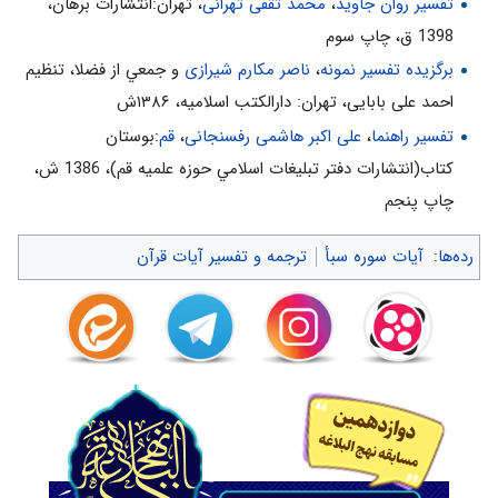
تفسیر روان جاوید
،
محمد ثقفی تهرانی
، تهران:انتشارات برهان،
1398 ق، چاپ سوم
برگزیده تفسیر نمونه
،
ناصر مکارم شیرازی
و جمعي از فضلا، تنظیم
احمد علی بابایی، تهران: دارالکتب اسلامیه، ۱۳۸۶ش
تفسیر راهنما
،
علی اکبر هاشمی رفسنجانی
،
قم
:بوستان
كتاب(انتشارات دفتر تبليغات اسلامي حوزه علميه قم)، 1386 ش‌،
چاپ پنجم‌
رده‌ها
:
آیات سوره سبأ
ترجمه و تفسیر آیات قرآن