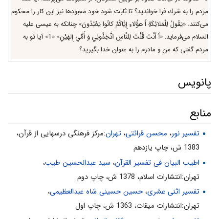
مردم را به شرك فرا خوانديد؟ تا ثابت شود خود معبودها نيز اين كار را محكوم
مى‌كنند. «يَقُولُ لِلْمَلائِكَةِ أَ هؤُلاءِ إِيَّاكُمْ كانُوا يَعْبُدُونَ» چنانكه به عيسى عليه
السلام مى‌فرمايد: «أَ أَنْتَ قُلْتَ لِلنَّاسِ اتَّخِذُونِي وَ أُمِّي إِلهَيْنِ» «1» آيا تو به
مردم گفتى كه من و مادرم را به عنوان خدا بگيريد؟
پانویس
منابع
تفسیر نور
،
محسن قرائتی
،
تهران
:مركز فرهنگى درسهايى از قرآن،
1383 ش، چاپ يازدهم
اطیب البیان فی تفسیر القرآن‌
،
سید عبدالحسین طیب
،
تهران:انتشارات اسلام‌، 1378 ش‌، چاپ دوم‌
تفسیر اثنی عشری
،
حسین حسینی شاه عبدالعظیمی
،
تهران:انتشارات ميقات، 1363 ش، چاپ اول