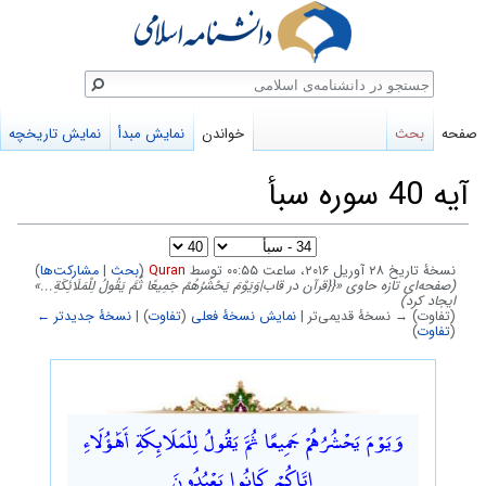
ستجو
صفحه
بحث
خواندن
نمایش مبدأ
نمایش تاریخچه
آیه 40 سوره سبأ
نسخهٔ تاریخ ‏۲۸ آوریل ۲۰۱۶، ساعت ۰۰:۵۵ توسط
Quran
(
بحث
|
مشارکت‌ها
)
(صفحه‌ای تازه حاوی «{{قرآن در قاب|وَيَوْمَ يَحْشُرُهُمْ جَمِيعًا ثُمَّ يَقُولُ لِلْمَلَائِكَةِ...»
ایجاد کرد)
(تفاوت) → نسخهٔ قدیمی‌تر |
نمایش نسخهٔ فعلی
(
تفاوت
) |
نسخهٔ جدیدتر ←
(
تفاوت
)
پرش
پرش
به
به
وَيَوْمَ يَحْشُرُهُمْ جَمِيعًا ثُمَّ يَقُولُ لِلْمَلَائِكَةِ أَهَٰؤُلَاءِ
ناوبری
جستجو
إِيَّاكُمْ كَانُوا يَعْبُدُونَ