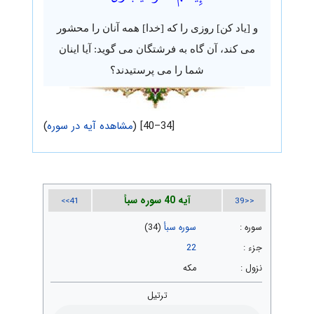
و [یاد کن] روزی را که [خدا] همه آنان را محشور
می کند، آن گاه به فرشتگان می گوید: آیا اینان
شما را می پرستیدند؟
[34–40] (
مشاهده آیه در سوره
)
آیه 40 سوره سبأ
41>>
<<39
سوره :
سوره سبأ
(34)
جزء :
22
نزول :
مکه
ترتیل