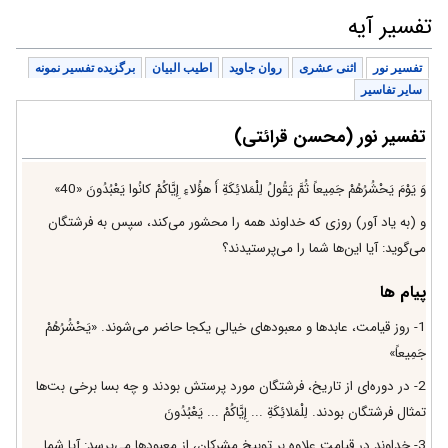
تفسیر آیه
تفسیر نور
اثنی عشری
روان جاوید
اطیب البیان
برگزیده تفسیر نمونه
سایر تفاسیر
تفسیر نور (محسن قرائتی)
وَ يَوْمَ يَحْشُرُهُمْ جَمِيعاً ثُمَّ يَقُولُ لِلْمَلائِكَةِ أَ هؤُلاءِ إِيَّاكُمْ كانُوا يَعْبُدُونَ «40»
و (به ياد آور) روزى كه خداوند همه را محشور مى‌كند، سپس به فرشتگان
مى‌گويد: آيا اين‌ها شما را مى‌پرستيدند؟
پیام ها
1- روز قيامت، عابدها و معبودهاى خيالى يكجا حاضر مى‌شوند. «يَحْشُرُهُمْ
جَمِيعاً»
2- در دوره‌اى از تاريخ، فرشتگان مورد پرستش بودند و چه بسا برخى بت‌ها
تمثال فرشتگان بودند. لِلْمَلائِكَةِ ... إِيَّاكُمْ‌ ... يَعْبُدُونَ‌
3- خداوند در قيامت علاوه بر توبيخ مشركان، از معبودها مى‌پرسد: آيا شما