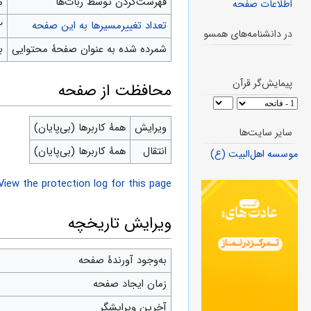
‌فهرست‌کردن توسط ربات‌ها
م
اطلاعات صفحه
تعداد تغییرمسیرها به این صفحه
۲
در دانشنامه‌های همسو
شمرده شده به عنوان صفحهٔ محتوایی
ب
پیمایش‌گر قرآن
محافظت از صفحه
ویرایش
همهٔ کاربرها (بی‌پایان)
سایر سایت‌ها
انتقال
همهٔ کاربرها (بی‌پایان)
موسسه اهل‌البیت (ع)
View the protection log for this page.
ویرایش تاریخچه
به‌وجود آورندهٔ صفحه
زمان ایجاد صفحه
آخرین ویرایشگر