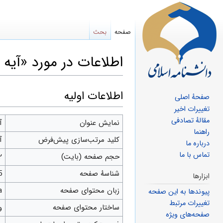
صفحه
بحث
اطلاعات در مورد «آیه 3 سوره همزه»
پرش
پرش
اطلاعات اولیه
صفحهٔ اصلی
به
به
تغییرات اخیر
مقالهٔ تصادفی
ناوبری
جستجو
نمایش عنوان
آیه
راهنما
کلید مرتب‌سازی پیش‌فرض
آیه
درباره ما
تماس با ما
حجم صفحه (بایت)
۲
شناسهٔ صفحه
5
ابزارها
زبان محتوای صفحه
fa 
پیوندها به این صفحه
تغییرات مرتبط
ساختار محتوای صفحه
و
صفحه‌های ویژه