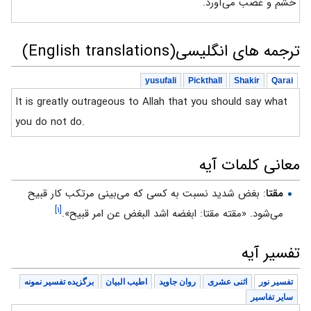
خشم و غضب می‌آورد.
ترجمه های انگلیسی(English translations)
yusufali
Pickthall
Shakir
Qarai
It is greatly outrageous to Allah that you should say what
you do not do.
معانی کلمات آیه
مقتا
: بغض شديد نسبت به كسى كه مى‏‌بينى مرتكب كار قبيح
[۱]
مى‏‌شود. «مقته مقتا: ابغضه اشد البغض عن امر قبيح».
تفسیر آیه
تفسیر نور
اثنی عشری
روان جاوید
اطیب البیان
برگزیده تفسیر نمونه
سایر تفاسیر