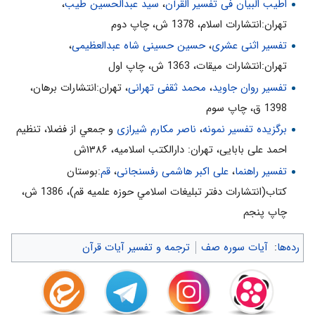
اطیب البیان فی تفسیر القرآن‌
،
سید عبدالحسین طیب
،
«3». امالى صدوق، ص 343.
تهران:انتشارات اسلام‌، 1378 ش‌، چاپ دوم‌
«4». بحار، ج 2، ص 30.
تفسیر اثنی عشری
،
حسین حسینی شاه عبدالعظیمی
،
«5». مصباح الشريعه، ص 368.
تهران:انتشارات ميقات، 1363 ش، چاپ اول
«6». كافى، ج 1، ص 36.
تفسیر روان جاوید
،
محمد ثقفی تهرانی
، تهران:انتشارات برهان،
جلد 9 - صفحه 602
1398 ق، چاپ سوم
كننده‌ى گفتارش نباشد، عالم نيست.
برگزیده تفسیر نمونه
،
ناصر مکارم شیرازی
و جمعي از فضلا، تنظیم
امام صادق عليه السلام يكى از مصاديق اين آيه را خلف وعده دانستند و
احمد علی بابایی، تهران: دارالکتب اسلامیه، ۱۳۸۶ش
فرمودند: وعده مؤمن به منزله‌ى نذر است، ليكن (مخالفت با آن) كفّاره ندارد.
تفسیر راهنما
،
علی اکبر هاشمی رفسنجانی
،
قم
:بوستان
«عدة المؤمن اخاه نذر لا كفارة له» «1»
كتاب(انتشارات دفتر تبليغات اسلامي حوزه علميه قم)، 1386 ش‌،
به گفته مفسّران، شأن نزول آيه درباره كسانى است كه خواهان جهاد بوده ولى
چاپ پنجم‌
همين كه فرمان جهاد صادر شد، بهانه تراشى و عذرخواهى كردند. البتّه
محتواى آيه مربوط به تمام كسانى است كه شعار مى‌دهند ولى عمل نمى‌كنند.
رده‌ها
:
آیات سوره صف
ترجمه و تفسیر آیات قرآن
پیام ها
1- ايمان بايد با عمل و صداقت همراه باشد وگرنه مستحقّ سرزنش و توبيخ