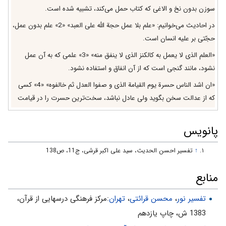
سوزن بدون نخ و الاغى كه كتاب حمل مى‌كند، تشبيه شده است.
در احاديث مى‌خوانيم: «علم بلا عمل حجة الله على العبد» «2» علم بدون عمل،
حجّتى بر عليه انسان است.
«العلم الذى لا يعمل به كالكنز الذى لا ينفق منه» «3» علمى كه به آن عمل
نشود، مانند گنجى است كه از آن انفاق و استفاده نشود.
«ان اشد الناس حسرة يوم القيامة الذى و صفوا العدل ثم خالفوه» «4» كسى
كه از عدالت سخن بگويد ولى عادل نباشد، سخت‌ترين حسرت را در قيامت
خواهد داشت.
حضرت عيسى عليه السلام فرمود: «أشقى الناس من هو معروف عند الناس
پانویس
بعلمه مجهول بعمله» «5» كسى‌كه نزد مردم به علم معروف است، ولى به عمل
↑
تفسير احسن الحديث، سید علی اکبر قرشی، ج11، ص138
معروف نيست، شقى‌ترين مردم است.
امام صادق عليه السلام فرمود: «من لم يصدق فعله قوله فليس بعالم» «6»
منابع
كسى‌كه كارهايش تأكيد
تفسیر نور
،
محسن قرائتی
،
تهران
:مركز فرهنگى درسهايى از قرآن،
«1». بقره، 44.
1383 ش، چاپ يازدهم
«2». غرر الحكم.