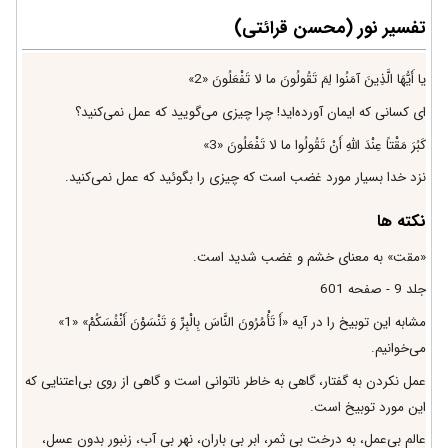
تفسیر نور (محسن قرائتی)
يا أَيُّهَا الَّذِينَ آمَنُوا لِمَ تَقُولُونَ ما لا تَفْعَلُونَ «2»
اى كسانى كه ايمان آورده‌ايد! چرا چيزى مى‌گوييد كه عمل نمى‌كنيد؟
كَبُرَ مَقْتاً عِنْدَ اللَّهِ أَنْ تَقُولُوا ما لا تَفْعَلُونَ «3»
نزد خدا بسيار مورد غضب است كه چيزى را بگوئيد كه عمل نمى‌كنيد.
نکته ها
«مقت» به معناى خشم و غضب شديد است.
جلد 9 - صفحه 601
مشابه اين توبيخ را در آيه‌ «أَ تَأْمُرُونَ النَّاسَ بِالْبِرِّ وَ تَنْسَوْنَ أَنْفُسَكُمْ» «1»
مى‌خوانيم.
عمل نكردن به گفتار، گاهى به خاطر ناتوانى است و گاهى از روى بى‌اعتنايى كه
اين مورد توبيخ است.
عالم بى‌عمل، به درخت بى ثمر، ابر بى باران، نهر بى آب، زنبور بدون عسل،