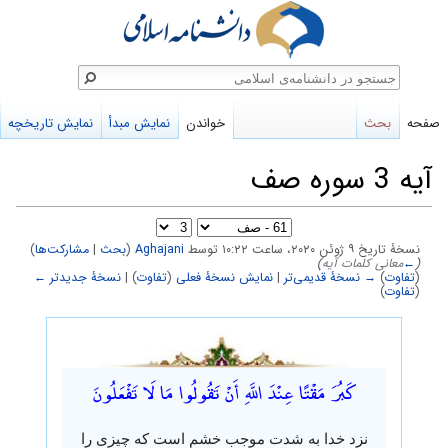
ستجو
صفحه
بحث
خواندن
نمایش مبدأ
نمایش تاریخچه
آیه 3 سوره صف
نسخهٔ تاریخ ‏۹ ژوئن ۲۰۲۰، ساعت ۱۰:۲۲ توسط
Aghajani
(
بحث
|
مشارکت‌ها
)
(
←
معانی کلمات آیه
)
(
تفاوت
)
→ نسخهٔ قدیمی‌تر
|
نمایش نسخهٔ فعلی
(
تفاوت
) |
نسخهٔ جدیدتر ←
(
تفاوت
)
پرش
پرش
به
به
كَبُرَ مَقْتًا عِنْدَ اللَّهِ أَنْ تَقُولُوا مَا لَا تَفْعَلُونَ
ناوبری
جستجو
نزد خدا به شدت موجب خشم است که چیزی را