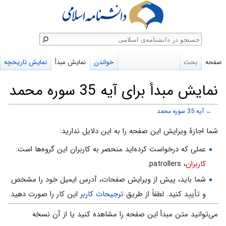
ستجو
صفحه
بحث
خواندن
نمایش مبدأ
نمایش تاریخچه
نمایش مبدأ برای آیه 35 سوره محمد
←
آیه 35 سوره محمد
پرش
پرش
شما اجازهٔ ویرایش این صفحه را به این دلایل ندارید:
به
به
عملی که درخواست کرده‌اید منحصر به کاربران این گروه‌ها است:
ناوبری
جستجو
کاربران
، patrollers.
شما باید، پیش از ویرایش صفحات، آدرس ایمیل خود را مشخص
و تأیید کنید. لطفاً از طریق
ترجیحات کاربر
این کار را صورت دهید.
می‌توانید متن مبدأ این صفحه را مشاهده کنید یا از آن نسخه