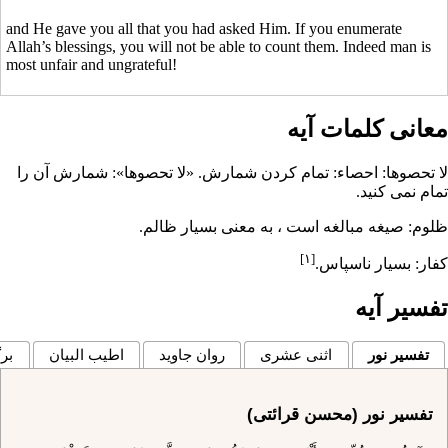
and He gave you all that you had asked Him. If you enumerate
Allah’s blessings, you will not be able to count them. Indeed man is
most unfair and ungrateful!
معانی کلمات آیه
لا تحصوها: احصاء: تمام كردن شمارش. «لا تحصوها»: شمارش آن را
تمام نمى ‏كنيد.
ظلوم: صيغه مبالغه است ، به معنى بسيار ظالم.
[۱]
كفار: بسيار ناسپاس.
تفسیر آیه
تفسیر نور
اثنی عشری
روان جاوید
اطیب البیان
برگ
تفسیر نور (محسن قرائتی)