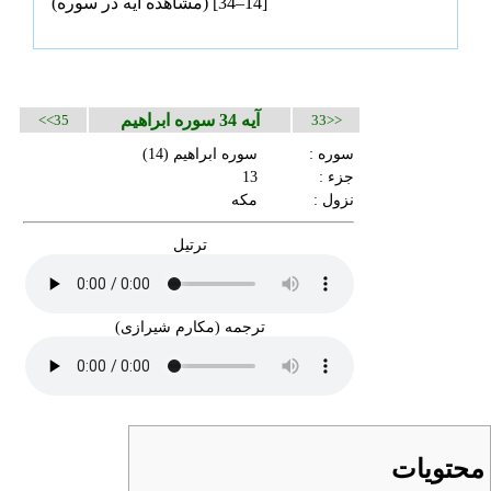
[14–34] (
مشاهده آیه در سوره
)
آیه 34 سوره ابراهیم
35>>
<<33
سوره :
سوره ابراهیم
(14)
جزء :
13
نزول :
مکه
ترتیل
ترجمه (مکارم شیرازی)
محتویات