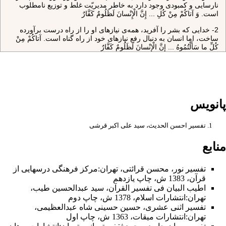
نارسايى و كمبودى وجود دارد به خاطر مديريّت غلط و توزيع نامطلوب
است. وَ آتاكُمْ مِنْ كُلِ‌ ... إِنَّ الْإِنْسانَ لَظَلُومٌ كَفَّارٌ
2- خدايى كه بشر را آفريد، همه‌ى نيازهاى او را از راه درست برآورده
ساخت، اما انسان به دنبال رفع نيازهاى خود از راه گناه است. آتاكُمْ مِنْ
كُلِّ ما سَأَلْتُمُوهُ‌ ... إِنَّ الْإِنْسانَ لَظَلُومٌ كَفَّارٌ
3- انسان موجودى نيازمند و محتاج است. «سَأَلْتُمُوهُ»
4- انسان قدرت ندارد نعمت‌هاى خدا را بشمارد، چه رسد به اين كه
بخواهد شكر آنها را به جاى آورد. «لا تُحْصُوها»
پانویس
5- اگر انسان از نعمت‌هاى الهى درست استفاده نكند، بسيار ستمگر و
كفران كننده است. «لَظَلُومٌ كَفَّارٌ»
تفسیر احسن الحدیث، سید علی اکبر قرشی
منابع
تفسیر نور
،
محسن قرائتی
،
تهران
:مركز فرهنگى درسهايى از
قرآن، 1383 ش، چاپ يازدهم
اطیب البیان فی تفسیر القرآن‌
،
سید عبدالحسین طیب
،
تهران:انتشارات اسلام‌، 1378 ش‌، چاپ دوم‌
تفسیر اثنی عشری
،
حسین حسینی شاه عبدالعظیمی
،
تهران:انتشارات ميقات، 1363 ش، چاپ اول