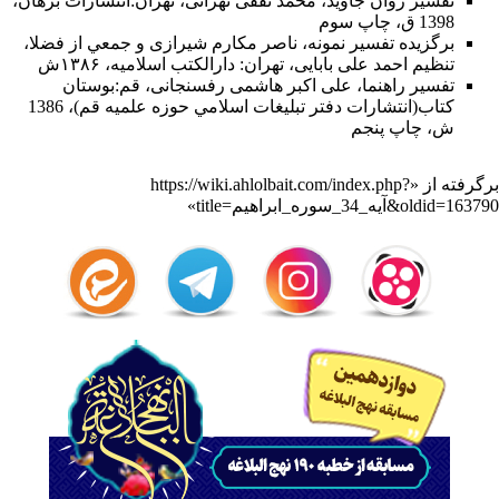
تفسیر روان جاوید
،
محمد ثقفی تهرانی
، تهران:انتشارات برهان،
1398 ق، چاپ سوم
برگزیده تفسیر نمونه
،
ناصر مکارم شیرازی
و جمعي از فضلا،
تنظیم احمد علی بابایی، تهران: دارالکتب اسلامیه، ۱۳۸۶ش
تفسیر راهنما
،
علی اکبر هاشمی رفسنجانی
،
قم
:بوستان
كتاب(انتشارات دفتر تبليغات اسلامي حوزه علميه قم)، 1386
ش‌، چاپ پنجم‌
برگرفته از «
https://wiki.ahlolbait.com/index.php?
title=آیه_34_سوره_ابراهیم&oldid=163790
»