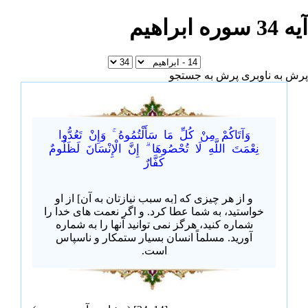
آیه 34 سوره ابراهیم
پرش به ناوبری
پرش به جستجو
وَآتَاكُمْ مِنْ كُلِّ مَا سَأَلْتُمُوهُ ۚ وَإِنْ تَعُدُّوا
نِعْمَتَ اللَّهِ لَا تُحْصُوهَا ۗ إِنَّ الْإِنْسَانَ لَظَلُومٌ
كَفَّارٌ
و از هر چیزی که [به سبب نیازتان به آن] از او
خواستید، به شما عطا کرد. و اگر نعمت های خدا را
شماره کنید، هرگز نمی توانید آنها را به شماره
آورید. مسلماً انسان بسیار ستمکار و ناسپاس
است.