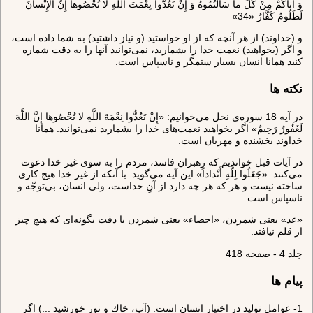
وَ آتاكُمْ مِنْ كُلِّ ما سَأَلْتُمُوهُ وَ إِنْ تَعُدُّوا نِعْمَتَ اللَّهِ لا تُحْصُوها إِنَّ الْإِنْسانَ
لَظَلُومٌ كَفَّارٌ «34»
و (خداوند) از هر آنچه كه از او خواستيد (و نياز داشتيد) به شما داده است،
و اگر (بخواهيد) نعمت خدا را بشماريد، نمى‌توانيد آنها را به دقت شماره
كنيد همانا انسان بسيار ستمگر و ناسپاس است.
نکته ها
در آيه 18 سوره‌ى نحل مى‌خوانيم: «إِنْ تَعُدُّوا نِعْمَةَ اللَّهِ لا تُحْصُوها إِنَّ اللَّهَ
لَغَفُورٌ رَحِيمٌ» اگر بخواهيد نعمت‌هاى خدا را بشماريد نمى‌توانيد. همانا
خداوند بخشنده و مهربان است.
در آيات قبل خوانديم كه رهبران فاسد، مردم را به سوى غير خدا دعوت
مى‌كنند. «جَعَلُوا لِلَّهِ أَنْداداً» اين آيه مى‌گويد: با آنكه از غير خدا هيچ كارى
ساخته نيست و هر كه هر چه دارد از آنِ خداست، ولى انسان، بى‌توجّه و
ناسپاس است.
«عد» يعنى شمردن، «احصاء» يعنى شمردن با دقت بگونه‌اى كه هيچ چيز
از قلم نيافتد.
جلد 4 - صفحه 418
پیام ها
1- عوامل توليد در اختيار انسان است. (آب، خاك و نور خورشيد ...) اگر