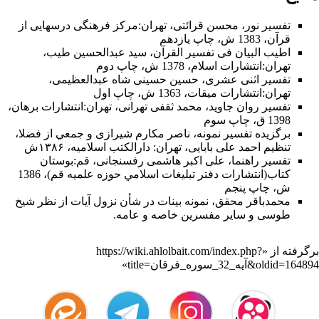
ناسخ نازل شود.
تفسیر نور
،
محسن قرائتی
،
تهران
:مركز فرهنگى درسهايى از
ترتيل چيست؟
قرآن، 1383 ش، چاپ يازدهم
پيامبراكرم صلى الله عليه و آله فرمود: ترتيل آن است كه قرآن را
اطیب البیان فی تفسیر القرآن‌
،
سید عبدالحسین طیب
،
تهران:انتشارات اسلام‌، 1378 ش‌، چاپ دوم‌
با بيان روشن بخوانيد، (نه مثل شعر، نه مثل نثر)، هنگام برخورد بر
تفسیر اثنی عشری
،
حسین حسینی شاه عبدالعظیمی
،
لطايف آن توقّف كنيد، روح و دل خود را صفا دهيد و هدف شما در
تهران:انتشارات ميقات، 1363 ش، چاپ اول
تفسیر روان جاوید
،
محمد ثقفی تهرانی
، تهران:انتشارات برهان،
تلاوت، رسيدن به آخر سوره نباشد. «1»
1398 ق، چاپ سوم
برگزیده تفسیر نمونه
،
ناصر مکارم شیرازی
و جمعي از فضلا،
حضرت على عليه السلام فرمود: مراد از ترتيل، رعايت موارد
تنظیم احمد علی بابایی، تهران: دارالکتب اسلامیه، ۱۳۸۶ش
تفسیر راهنما
،
علی اکبر هاشمی رفسنجانی
،
قم
:بوستان
وقف و اداى حروف است. «2»* امام صادق عليه السلام فرمود:
كتاب(انتشارات دفتر تبليغات اسلامي حوزه علميه قم)، 1386
ترتيل، يعنى زيبا و آرام خواندن قرآن، مكث كردن در آن و پناه
ش‌، چاپ پنجم‌
محمدباقر محقق،
نمونه بینات در شأن نزول آیات
از نظر
شیخ
بردن‌
طوسی
و سایر مفسرین خاصه و عامه.
«1». تفسير مجمع‌البيان.
«2». تفسير كنزالدقائق و منهج‌الصادقين.
برگرفته از «
https://wiki.ahlolbait.com/index.php?
title=آیه_32_سوره_فرقان&oldid=164894
»
جلد 6 - صفحه 253
به خداوند در هنگام تلاوت آيات مربوط به آتش و عذاب، و دعا كردن
هنگام برخورد با آيات بهشت و درخواست بهشت از خداى مهربان. «1»