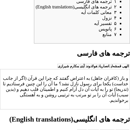
۱
ترجمه های فارسی
۲
ترجمه های انگلیسی(English translations)
۳
معانی کلمات آیه
۴
نزول
۵
تفسیر آیه
۶
پانویس
۷
منابع
ترجمه های فارسی
الهی قمشه‌ای
انصاریان
فولادوند
آیتی
مکارم شیرازی
و باز (کافران جاهل) به اعتراض گفتند که چرا این قرآن (اگر از جانب
خداست) یکجا برای رسول نازل نشد؟ ما آن را این چنین فرستادیم تا
(تدریجا) تو را به آیات آن دل آرام کنیم و اطمینان قلب دهیم و (بدین
سبب) آیات آن را بر تو مرتب به ترتیبی روشن و به آهستگی
برخواندیم.
ترجمه های انگلیسی(English translations)