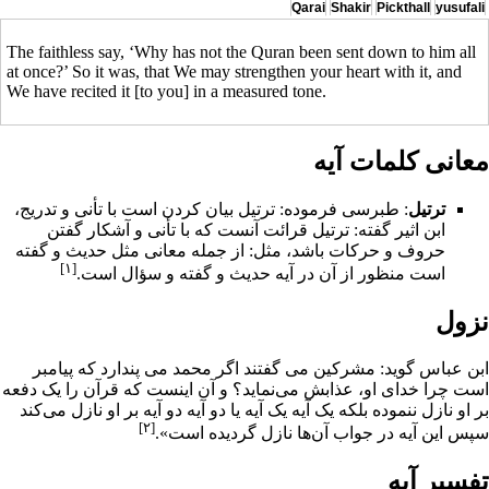
Qarai
Shakir
Pickthall
yusufali
The faithless say, ‘Why has not the Quran been sent down to him all
at once?’ So it was, that We may strengthen your heart with it, and
We have recited it [to you] in a measured tone.
معانی کلمات آیه
ترتيل
: طبرسى فرموده: ترتيل بيان كردن است با تأنى و تدريج،
ابن اثير گفته: ترتيل قرائت آنست كه با تأنى و آشكار گفتن
حروف و حركات باشد، مثل: از جمله معانى مثل حديث و گفته
[۱]
است منظور از آن در آيه حديث و گفته و سؤال است.
نزول
ابن عباس گوید: مشرکین مى گفتند اگر محمد مى پندارد که پیامبر
است چرا خداى او، عذابش می‌نماید؟ و آن اینست که
قرآن
را یک دفعه
بر او نازل ننموده بلکه یک آیه یک آیه یا دو آیه دو آیه بر او نازل می‌کند
[۲]
سپس این آیه در جواب آن‌ها نازل گردیده است».
تفسیر آیه