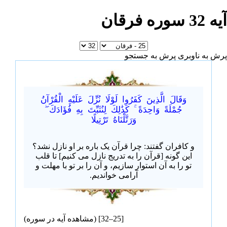
آیه 32 سوره فرقان
پرش به ناوبری
پرش به جستجو
وَقَالَ الَّذِينَ كَفَرُوا لَوْلَا نُزِّلَ عَلَيْهِ الْقُرْآنُ
جُمْلَةً وَاحِدَةً ۚ كَذَٰلِكَ لِنُثَبِّتَ بِهِ فُؤَادَكَ ۖ
وَرَتَّلْنَاهُ تَرْتِيلًا
و کافران گفتند: چرا قرآن یک باره بر او نازل نشد؟
این گونه [قرآن را به تدریج نازل می کنیم] تا قلب
تو را به آن استوار سازیم، و آن را بر تو با مهلت و
آرامی خواندیم.
[25–32] (
مشاهده آیه در سوره
)