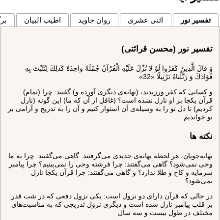
تفسیر نور
اثنی عشری
روان جاوید
اطیب البیان
برگ
تفسیر نور (محسن قرائتی)
وَ قالَ الَّذِينَ كَفَرُوا لَوْ لا نُزِّلَ عَلَيْهِ الْقُرْآنُ جُمْلَةً واحِدَةً كَذلِكَ لِنُثَبِّتَ بِهِ
فُؤادَكَ وَ رَتَّلْناهُ تَرْتِيلًا «32»
و كسانى كه كفر ورزيدند، (بهانه‌ى ديگرى آورده و) گفتند: چرا (تمام)
قرآن يكجا بر او نازل نشده است؟ (غافل از آن كه ما) اين گونه (نازل
كرديم) تا دل تو را به وسيله‌ى آن استوار كنيم و آن را به تدريج و آرامى بر
تو خوانديم.
نکته ها
بهانه‌جويان، هر لحظه بهانه‌ى جديدى مى‌گرفتند. گاهى مى‌گفتند: چرا به ما
وحى نمى‌شود؟ گاهى مى‌گفتند: چرا فرشته وحى را نمى‌بينيم؟ چرا پيامبر
سرمايه و كاخ و طلا ندارد؟ و گاهى مى‌گفتند: چرا قرآن يكجا نازل
نمى‌شود؟
در حالى كه قرآن داراى دو نزول است: يكى نزول دفعى كه در شب قدر
بر قلب پيامبر نازل شده است و ديگرى نزول تدريجى كه به مناسبت‌هاى
مختلف در طول بيست و سه سال‌