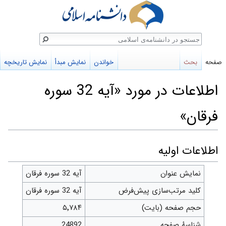
ستجو
صفحه
بحث
خواندن
نمایش مبدأ
نمایش تاریخچه
اطلاعات در مورد «آیه 32 سوره
فرقان»
پرش
پرش
اطلاعات اولیه
به
به
نمایش عنوان
آیه 32 سوره فرقان
ناوبری
جستجو
کلید مرتب‌سازی پیش‌فرض
آیه 32 سوره فرقان
حجم صفحه (بایت)
۵٬۷۸۴
شناسهٔ صفحه
24892