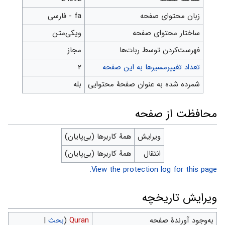
زبان محتوای صفحه
fa - فارسی
ساختار محتوای صفحه
ویکی‌متن
‌فهرست‌کردن توسط ربات‌ها
مجاز
تعداد تغییرمسیرها به این صفحه
۲
شمرده شده به عنوان صفحهٔ محتوایی
بله
محافظت از صفحه
ویرایش
همهٔ کاربرها (بی‌پایان)
انتقال
همهٔ کاربرها (بی‌پایان)
View the protection log for this page.
ویرایش تاریخچه
به‌وجود آورندهٔ صفحه
Quran
(
بحث
|