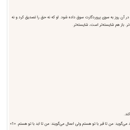
ر آن روز به سوى پروردگارت سوق داده شود. او كه نه حق را تصديق كرد و نه
ر. باز هم شايسته‌تر است، شايسته‌تر.
ند.
ويد: من تا قبر با تو هستم ولى اعمال مى‌گويند: من تا ابد با تو هستم. «1»