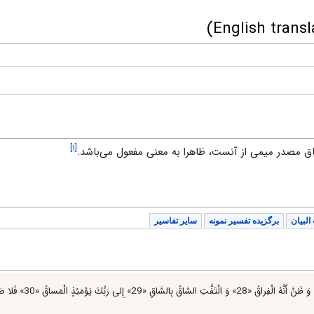
[۱]
ق مصدر ميمى از آنست، ظاهرا به معنى مفعول مى‌باشد.
البیان
برگزیده تفسیر نمونه
سایر تفاسیر