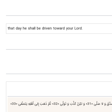
that day he shall be driven toward your Lord.
كَلَّا إِذا بَلَغَتِ التَّراقِيَ «26» وَ قِيلَ مَنْ راقٍ «27» وَ ظَنَّ أَنَّهُ الْفِراقُ «28» وَ الْتَفَّتِ السَّاقُ بِالسَّاقِ «29» إِلى‌ رَبِّكَ يَوْمَئِذٍ الْمَساقُ «30» فَلا صَدَّقَ وَ لا صَلَّى «31» وَ لكِنْ كَذَّبَ وَ تَوَلَّى «32» ثُمَّ ذَهَبَ إِلى‌ أَهْلِهِ يَتَمَطَّى «33»