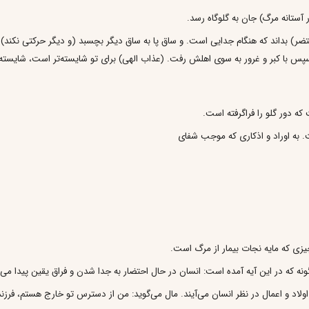
 آستانه مرگ) جان به گلوگاه رسد.
) بداند كه هنگام جدايى است. و ساق پا به ساق ديگر بچسبد (و ديگر حركتى نكند) د
 سپس با كبر و غرور به سوى اهلش رفت. (عذاب الهى) براى تو شايسته‌تر است، شايسته‌ت
ه دور گلو را فراگرفته است.
. به اوراد و اذكارى كه موجب شفاى‌
يزى كه مايه نجات بيمار از مرگ است.
نه كه در اين آيه آمده است: انسان در حال احتضار به جدا شدن و فراق يقين پيدا مى‌ك
د و اعمال در نظر انسان مى‌آيند. مال مى‌گويد: من از دسترس تو خارج هستم، فرزند مى‌گ