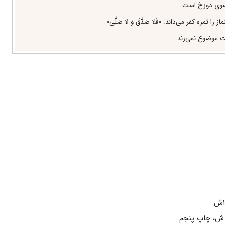
ه سوى دوزخ است.
دنى‌هاست. «3»
 را لطيف و قساوت زدايى مى‌كند، آتش حرص را خاموش مى‌كند، دنيا را نزد