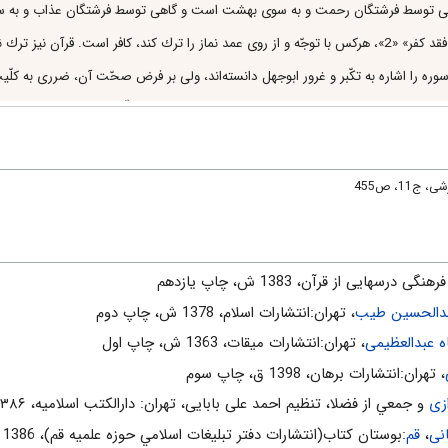
اده شدن، گاهى توسط فرشتگان رحمت و به سوى بهشت است و گاهى توسط فرشتگان عذاب و ب
اند. «فَلا صَدَّقَ وَ لا صَلَّى»
دن پا و يا از مطاء به معناى پشت كردن است كه هر دو كنايه از تكّبر و تبختر است.
و گرنه به فرموده امام صادق عليه السلام، جان دادن مؤمن مانند بوييدن بهترين بويي
اند، غفلت را ريشه‌كن مى‌كند، دل را به وعده‌هاى الهى تقويت مى‌كند، طبيعت انسان
1، ص455
يامبر صلى الله عليه و آله است كه فرمود: «فكر ساعة خير من عبادة سنة». «4»
ان و هنگام مرگ را اين گونه ترسيم كرده است:
و رجوعى در آن نيست، آنچه در تمام عمر
نگى درسهايى از قرآن، 1383 ش، چاپ يازدهم
دالحسین طیب
، تهران:انتشارات اسلام‌، 1378 ش‌، چاپ دوم‌
عبدالعظیمی
، تهران:انتشارات ميقات، 1363 ش، چاپ اول
، تهران:انتشارات برهان، 1398 ق، چاپ سوم
زی
و جمعي از فضلا، تنظیم احمد علی بابایی، تهران: دارالکتب اسلامیه، ۱۳۸۶ش
نی
،
قم
:بوستان كتاب(انتشارات دفتر تبليغات اسلامي حوزه علميه قم)، 1386 ش‌، چاپ پنجم‌