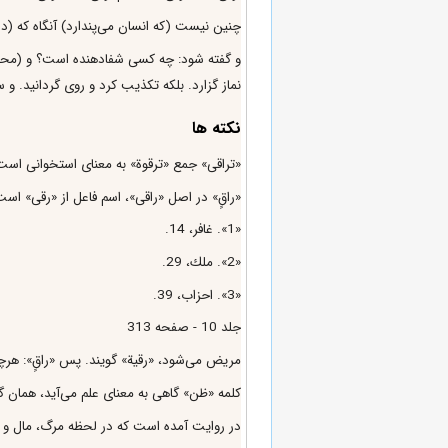
چنين نيست (كه انسان مى‌پندارد) آنگاه كه (در
و گفته شود: چه كسى شفادهنده است؟ و (محتضر
نماز گزارد. بلكه تكذيب كرد و روى گردانيد. و
نکته ها
«تراقى» جمع «ترقوة» به معناى استخوانى است ك
«راقٍ» در اصل «راقى»، اسم فاعل از «رقى» است
«1». غافر، 14.
«2». ملك، 29.
«3». احزاب، 39.
جلد 10 - صفحه 313
مريض مى‌شود، «رقية» گويند. پس‌ «راقٍ»: هرچ
كلمه «ظن» گاهى به معناى علم مى‌آيد، همان گو
در روايت آمده است كه در لحظه مرگ، مال و اولا