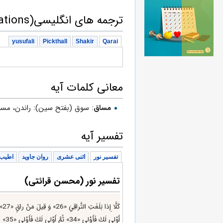
ترجمه های انگلیسی(English translations)
yusufali
Pickthall
Shakir
Qarai
معانی کلمات آیه
مساق
: سوق (بفتح سين): راندن، مسا
تفسیر آیه
تفسیر نور
اثنی عشری
روان جاوید
اطیب 
تفسیر نور (محسن قرائتی)
أَوْلى‌ لَكَ فَأَوْلى‌ «34» ثُمَّ أَوْلى‌ لَكَ فَأَوْلى‌ «35»