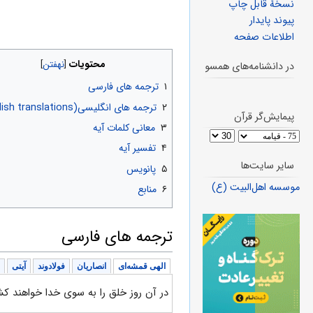
نسخهٔ قابل چاپ
پیوند پایدار
اطلاعات صفحه
محتویات
در دانشنامه‌های همسو
۱
ترجمه های فارسی
۲
ترجمه های انگلیسی(English translations)
پیمایش‌گر قرآن
۳
معانی کلمات آیه
۴
تفسیر آیه
سایر سایت‌ها
۵
پانویس
موسسه اهل‌البیت (ع)
۶
منابع
ترجمه های فارسی
الهی قمشه‌ای
انصاریان
فولادوند
آیتی
در آن روز خلق را به سوی خدا خواهند کش