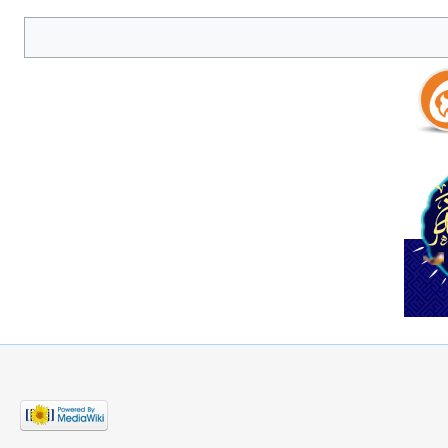
خرتى كه پيوسته به خطرات آن تهديد مى‌شدند، رو مى‌نمايند و آنچه بر آنان
آرام آرام همه اندامشان را فرامى‌گيرد، پس زبانش از كار مى‌افتد، در ميان
گى را در كجا مصرف نموده است.
ل و حرام و شبهه‌ناك گردآورى كرده است، اكنون گناه جمع‌آورى آنها بر دوش
براى اوست و خودش را در گرو آنها قرار داده است، پس او از پشيمانى و غصه دست
، كه وحشت زده از او دور مى‌شوند. نه سوگواران را يارى مى‌كند و نه
گاهى انسان چيزى را نمى‌پذيرد ولى ردّ هم نمى‌كند، زيرا شك دارد. چنانكه به حضرت صالح مى‌گفتند: نسبت به آنچه ما را به آن مى‌خوانى در شك هستيم. «وَ إِنَّنا لَفِي شَكٍّ مِمَّا تَدْعُونا إِلَيْهِ مُرِيبٍ» «2» امّا گاهى نه
َلَّى‌