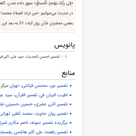
«إِلى‌ رَبِّكَ يَوْمَئِذٍ الْمَساقُ» سوق د
در حديث مى‌خوانيم: «من ترك الصلاة معتمدا فقد كفر» «2»، هركس با توجّه و از روى عمد نماز را ترك كند، كافر است. قرآن نيز ترك نماز را ثمره كفر مى‌د
بعضى مفسّران شأن زول آيات 31 به بعد اين سوره را اشاره به تكّبر و غرور ابوجهل دانسته‌اند، ولى بر فرض صحّت آن، ضررى به كلّيت موضوع نمى‌زند.
كلمه‌ «يَتَمَطَّى» يا از «مط» به معناى دراز كر
پانویس
اين آيات، ترسيم صحنه جان دادن منحرفان است 
در حديث مى‌خوانيم: ياد مرگ شهوات را مى‌مير
↑
تفسير احسن الحديث، سید علی اکبر قرشی، ج1
انسان پايين مى‌آورد و اين معناى سخن و كلام پ
حضرت على عليه السلام، آخرين لحظات عمر انس
منابع
در لحظه مرگ صحنه‌اى پيش مى‌آيد كه برگشت 
تفسیر نور
،
محسن قرائتی
،
تهران
:مركز فره
«1». تفسير اطيب‌البيان.
اطیب البیان فی تفسیر القرآن‌
،
سید عب
«2». تفسير مخزن‌العرفان.
تفسیر اثنی عشری
،
حسین حسینی شاه 
«3». بحارالانوار، ج 6، ص 152.
تفسیر روان جاوید
،
محمد ثقفی تهرانی
«4». تفسير نمونه؛ بحارالانوار، ج 6، ص 133.
برگزیده تفسیر نمونه
،
ناصر مکارم شیرا
جلد 10 - صفحه 314
تفسیر راهنما
،
علی اکبر هاشمی رفسنجا