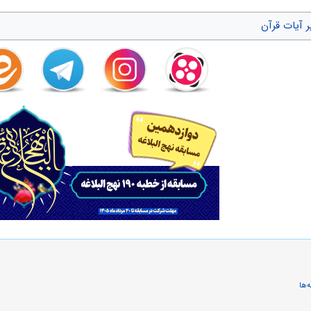
 وارد مى‌شود، جدايى از دنيايى را كه نسبت به آن مطمئن بودند به سراغشان آمده، به آ
 آیات قرآن
نچه در آن است)، به آنان هجوم مى‌آورد، بدن‌ها سست و رنگ‌ها دگرگون مى‌شود، مرگ 
 مى‌كند، در آن لحظه در فكر آن است كه عمر خود را در چه چيزى از دست داده و زند
رده، همان اموالى كه در به دست آوردن آنها چشم خود را بسته و دقّت نكرده كه از حلا
راى وارثان بگذارد تا بهره‌مند شوند، راحتى و خوشى اموال براى ديگران و درد سر آن 
‌شود و روح از بدنش خارج مى‌شود و همچون مردارى در ميان بستگان بر زمين مى‌ماند
 دفن مى‌كنند و به دست عملش مى‌سپارند و مى‌روند. «1»
يد كه نشان دهنده عناد و لجاجت است. مانند اين آيات: فَلا صَدَّقَ‌ ... وَ لكِنْ كَذَّبَ وَ تَو
‌ها