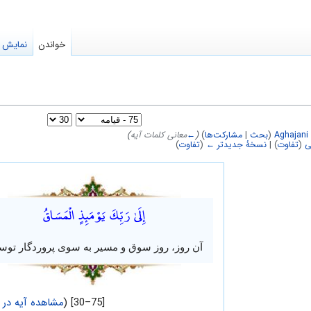
خواندن
نمایش م
Aghajani
(
بحث
|
مشارکت‌ها
)
(
←
معانی کلمات آیه
)
ی
(
تفاوت
) |
نسخهٔ جدیدتر ←
(
تفاوت
)
إِلَىٰ رَبِّكَ يَوْمَئِذٍ الْمَسَاقُ
آن روز، روز سوق و مسیر به سوی پروردگار توس
[75–30] (
مشاهده آیه در 