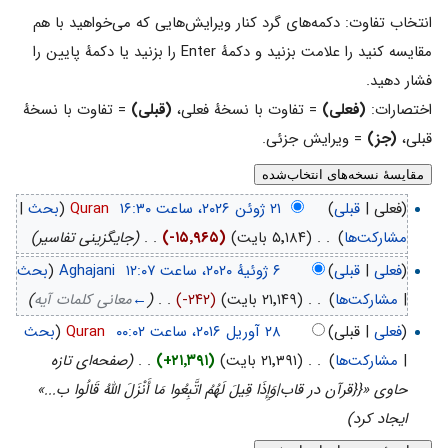
انتخاب تفاوت: دکمه‌های گرد کنار ویرایش‌هایی که می‌خواهید با هم
مقایسه کنید را علامت بزنید و دکمهٔ Enter را بزنید یا دکمهٔ پایین را
فشار دهید.
اختصارات:
(فعلی)
= تفاوت با نسخهٔ فعلی،
(قبلی)
= تفاوت با نسخهٔ
قبلی،
(جز)
= ویرایش جزئی.
(فعلی |
قبلی
)
‏
Quran
(
بحث
|
مشارکت‌ها
)
‏
. .
(۵٬۱۸۴ بایت)
(-۱۵٬۹۶۵)
‏
. .
(جایگزینی تفاسیر)
(
فعلی
|
قبلی
)
‏
Aghajani
(
بحث
|
مشارکت‌ها
)
‏
. .
(۲۱٬۱۴۹ بایت)
(-۲۴۲)
‏
. .
(
←
معانی کلمات آیه
)
(
فعلی
| قبلی)
‏
Quran
(
بحث
|
مشارکت‌ها
)
‏
. .
(۲۱٬۳۹۱ بایت)
(+۲۱٬۳۹۱)
‏
. .
(صفحه‌ای تازه
حاوی «{{قرآن در قاب|وَإِذَا قِيلَ لَهُمُ اتَّبِعُوا مَا أَنْزَلَ اللَّهُ قَالُوا ب...»
ایجاد کرد)