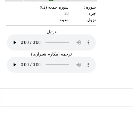
سوره :
سوره جمعه
(62)
جزء :
28
نزول :
مدینه
ترتیل
ترجمه (مکارم شیرازی)