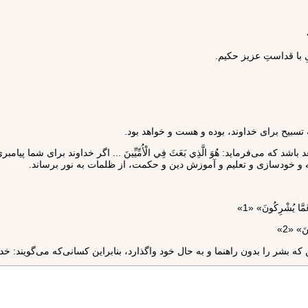
ِ با قداستِ عزيز حكيم.
كه تسبيح براى خداوند، بوده و هست و خواهد بود.
ه آيه بعد باشد كه مى‌فرمايد: هُوَ الَّذِي بَعَثَ فِي الْأُمِّيِّينَ‌ ... اگر خداوند ب
 و خودسازى و تعليم و آموزش دين و حكمت، از ظلمات به نور برساند.
يُشْرِكُونَ» «1»
» «2»
كه بشر را بدون راهنما و به حال خود واگذارد، بنابراين كسانى‌كه مى‌گويند: 
ْتُمْ أَنَّما خَلَقْناكُمْ عَبَثاً وَ أَنَّكُمْ إِلَيْنا لا تُرْجَعُونَ» «5»
مى‌شود، از او پروا كرده و بر او توكل مى‌كند و روابط اجتماعى و حركات و اف