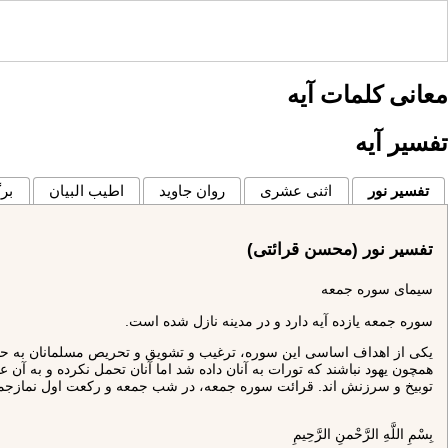
معانی کلمات آیه
تفسیر آیه
تفسیر نور
اثنی عشری
روان جاوید
اطیب البیان
برگ
تفسیر نور (محسن قرائتی)
سيماى سوره جمعه‏
سوره جمعه يازده آيه دارد و در مدينه نازل شده است.
يكى از اهداف اساسى اين سوره، ترغيب و تشويق و تحريص مسلمانان به حضور ي
همچون يهود نباشند كه تورات به آنان داده شد اما آنان تحمل نكرده و به آ
توبيخ و سرزنش‏ اند. قرائت سوره جمعه، در شب جمعه و ركعت اول نماز
بِسْمِ اللَّهِ الرَّحْمنِ الرَّحِيمِ‏