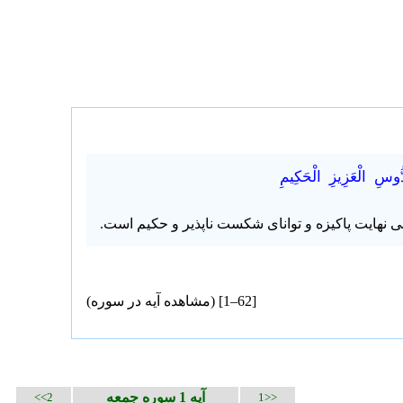
ُّوسِ الْعَزِيزِ الْحَكِيمِ
بی نهایت پاکیزه و توانای شکست ناپذیر و حکیم است.
[62–1] (
مشاهده آیه در سوره
)
آیه 1 سوره جمعه
2>>
<<1