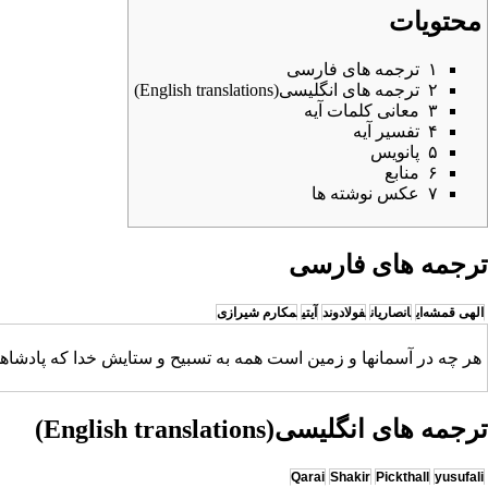
محتویات
۱
ترجمه های فارسی
۲
ترجمه های انگلیسی(English translations)
۳
معانی کلمات آیه
۴
تفسیر آیه
۵
پانویس
۶
منابع
۷
عکس نوشته ها
ترجمه های فارسی
الهی قمشه‌ای
انصاریان
فولادوند
آیتی
مکارم شیرازی
هر چه در آسمانها و زمین است همه به تسبیح و ستایش خدا که پادشاه
ترجمه های انگلیسی(English translations)
Qarai
Shakir
Pickthall
yusufali