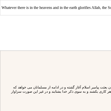
Whatever there is in the heavens and in the earth glorifies Allah, the S
عثت پيامبر اسلام آغاز گشته و در ادامه از مسلمانان مى‏ خواهد كه
 هر كارى بكشند و به سوى ذكر خدا بشتابند و در غير اين صورت سزاوار