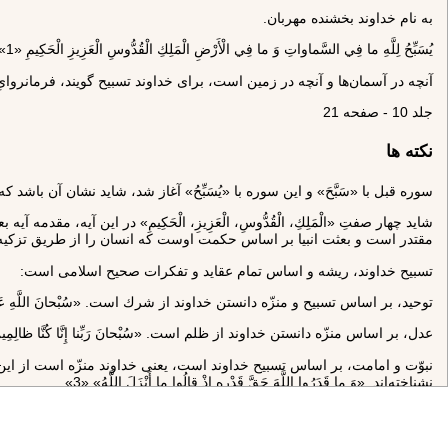
به نام خداوند بخشنده مهربان.
يُسَبِّحُ لِلَّهِ ما فِي السَّماواتِ وَ ما فِي الْأَرْضِ الْمَلِكِ الْقُدُّوسِ الْعَزِيزِ الْحَكِيمِ «1»
آنچه در آسمان‌ها و آنچه در زمين است، براى خداوند تسبيح گويند، فرمانرواى
جلد 10 - صفحه 21
نکته ها
سوره قبل با «سَبَّحَ» و اين سوره با «يُسَبِّحُ» آغاز شد، شايد نشان آن باشد 
شايد چهار صفتِ‌ «الْمَلِكِ‌، الْقُدُّوسِ‌، الْعَزِيزِ، الْحَكِيمِ» در اين آيه، مقدم
مقتدر است و بعثت انبيا بر اساس حكمت اوست كه انسان را از طريق تزكيه
تسبيح خداوند، ريشه و اساس تمام عقايد و تفكرات صحيح اسلامى است:
توحيد، بر اساس تسبيح و منزّه دانستن خداوند از شرك است. «سُبْحانَ اللَّهِ عَمَّا 
عدل، بر اساس منزّه دانستن خداوند از ظلم است. «سُبْحانَ رَبِّنا إِنَّا كُنَّا ظالِمِينَ
نبوّت و امامت، بر اساس تسبيح خداوند است، يعنى خداوند منزّه است از اين 
نشناخته‌اند. «وَ ما قَدَرُوا اللَّهَ حَقَّ قَدْرِهِ إِذْ قالُوا ما أَنْزَلَ اللَّهُ» «3»
معاد، بر اساس تسبيح خداوند و منزّه دانستن او از كار عبث و بيهوده و باطل است. «رَبَّنا ما خَلَقْتَ هذا باطِلًا سُبْحانَكَ» «4»، «أَ فَحَسِب
آرى، اگر انسان خداوند را از هر عيب و نقص مبرّا دانست، عاشق و بنده‌ى او 