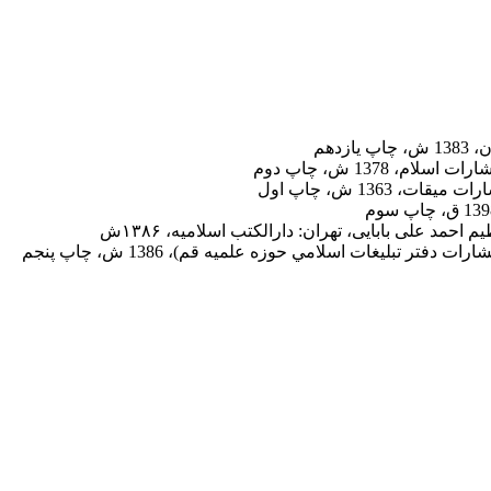
زدهم
سلام‌، 1378 ش‌، چاپ دوم‌
يقات، 1363 ش، چاپ اول
احمد علی بابایی، تهران: دارالکتب اسلامیه، ۱۳۸۶ش
 دفتر تبليغات اسلامي حوزه علميه قم)، 1386 ش‌، چاپ پنجم‌
ت، پنج بار فرمان ذكر و ياد خدا، دو بار فرمان تكبير و چند بار فرمان سجده
كند كه آن حضرت فرمود: هرگاه بنده‌اى «سبحان الله» بگويد، هر آنچه در زير ع
 ارزانى دارد تا زمانى كه با خداوند ملاقات كند و آنگاه نعمت‌هاى آخرت بر او ارز
ا را تسبيح گوييد. إِذا جاءَ نَصْرُ اللَّهِ وَ الْفَتْحُ‌ ... فَسَبِّحْ بِحَمْدِ رَبِّكَ‌
حديث مى‌خوانيم: رسول خدا صلى الله عليه و آله هنگامى كه از مجالس برمى‌خا
َ فِي بَطْنِهِ إِلى‌ يَوْمِ يُبْعَثُونَ» «3» اگر او تسبيح‌گو نبود، براى هميشه در شكم ماهى ماندگار بود.
رشتگان بر او درود مى‌فرستند. «صلى عليه كل ملك» «4»