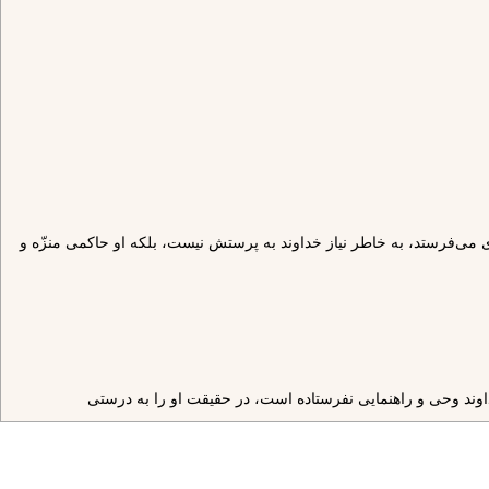
راى شما پيامبرى مى‌فرستد، به خاطر نياز خداوند به پرستش نيست، بلكه او حاكمى منزّه و
خداوند وحى و راهنمايى نفرستاده است، در حقيقت او را به درستى
عال خود را مطابق رضاى او تنظيم مى‌كند.