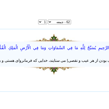
الرَّحِيمِ يُسَبِّحُ لِلَّهِ مَا فِي السَّمَاوَاتِ وَمَا فِي الْأَرْضِ الْمَلِكِ الْقُد
اک بودن از هر عیب و نقصی] می ستایند، خدایی که فرمانروای هستی و 