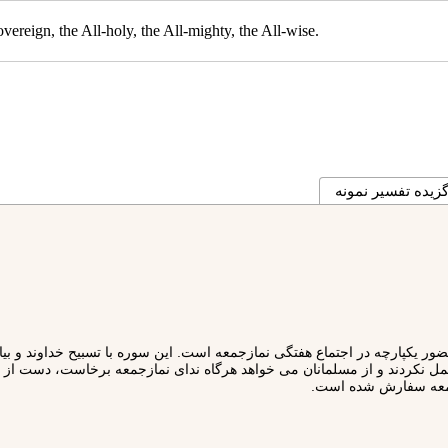
overeign, the All-holy, the All-mighty, the All-wise.
زیده تفسیر نمونه
كپارچه در اجتماع هفتگى نمازجمعه است. اين سوره با تسبيح خداوند و بيان ب
ن عمل نكردند و از مسلمانان مى‏ خواهد هرگاه نداى نمازجمعه برخاست، دست از
جمعه سفارش شده است.