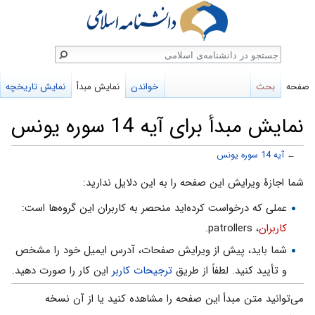
ستجو
صفحه
بحث
خواندن
نمایش مبدأ
نمایش تاریخچه
نمایش مبدأ برای آیه 14 سوره یونس
←
آیه 14 سوره یونس
پرش
پرش
شما اجازهٔ ویرایش این صفحه را به این دلایل ندارید:
به
به
عملی که درخواست کرده‌اید منحصر به کاربران این گروه‌ها است:
ناوبری
جستجو
کاربران
، patrollers.
شما باید، پیش از ویرایش صفحات، آدرس ایمیل خود را مشخص
و تأیید کنید. لطفاً از طریق
ترجیحات کاربر
این کار را صورت دهید.
می‌توانید متن مبدأ این صفحه را مشاهده کنید یا از آن نسخه