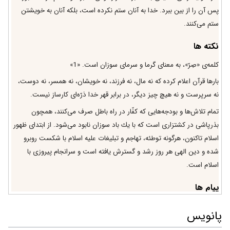
پس آن را از بين ببرد. خدا به آنان ستم نكرده است، بلكه آنان به خويشتن
ستم مى‌كنند.
نکته ها
كلمه‌ى «صِرّ»، به معناى گرما و سرماى سوزان است. «1»
بارها قرآن اعلام كرده كه نه مال، نه فرزند، نه خويشان، نه همسر، نه دوست،
نه سرپرست و نه هيچ چيز ديگر، در برابر قهر خدا ذرّه‌اى كارساز نيست.
تمام تلاش‌ها و بودجه‌هايى كه كفّار در راه باطل صرف مى‌كنند، همچون
بذرپاشى در كشتزارى است كه با يك باد سوزان نابود مى‌شود. از ابتداى ظهور
اسلام تاكنون، هرگونه توطئه، تهاجم و تبليغات عليه اسلام با شكست روبرو
شده و دين الهى هر روز رشد و گسترش يافته است و سرانجام پيروزى با
اسلام است.
پیام ها
1- عقيده، در عمل تأثيرگذار است. كفر، سبب محروميّت از بركات انفاق‌
پانویس
مى‌گردد. «إِنَّ الَّذِينَ كَفَرُوا ... مَثَلُ ما يُنْفِقُونَ»