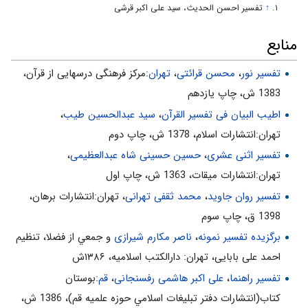
«1». التحقيق فى كلمات القرآن.
↑
تفسیر احسن الحدیث، سید علی اکبر قرشی
جلد 1 - صفحه 589
منابع
2- از عوامل حوادث و بلاياى طبيعى، گناهان بشر است. «رِيحٍ فِيها صِرٌّ أَصابَتْ
تفسیر نور
،
محسن قرائتی
،
تهران
:مركز فرهنگى درسهايى از قرآن،
حَرْثَ قَوْمٍ ظَلَمُوا»
1383 ش، چاپ يازدهم
3- گناه، كارهاى نيك را نابود مى‌كند. «ظَلَمُوا أَنْفُسَهُمْ فَأَهْلَكَتْهُ»
اطیب البیان فی تفسیر القرآن‌
،
سید عبدالحسین طیب
،
تهران:انتشارات اسلام‌، 1378 ش‌، چاپ دوم‌
4- قهر خداوندى ظلم نيست، بلكه بازتاب عملكرد خود انسان است. «وَ ما
ظَلَمَهُمُ اللَّهُ وَ لكِنْ أَنْفُسَهُمْ يَظْلِمُونَ»
تفسیر اثنی عشری
،
حسین حسینی شاه عبدالعظیمی
،
تهران:انتشارات ميقات، 1363 ش، چاپ اول
تفسیر روان جاوید
،
محمد ثقفی تهرانی
، تهران:انتشارات برهان،
1398 ق، چاپ سوم
برگزیده تفسیر نمونه
،
ناصر مکارم شیرازی
و جمعي از فضلا، تنظیم
احمد علی بابایی، تهران: دارالکتب اسلامیه، ۱۳۸۶ش
تفسیر راهنما
،
علی اکبر هاشمی رفسنجانی
،
قم
:بوستان
كتاب(انتشارات دفتر تبليغات اسلامي حوزه علميه قم)، 1386 ش‌،