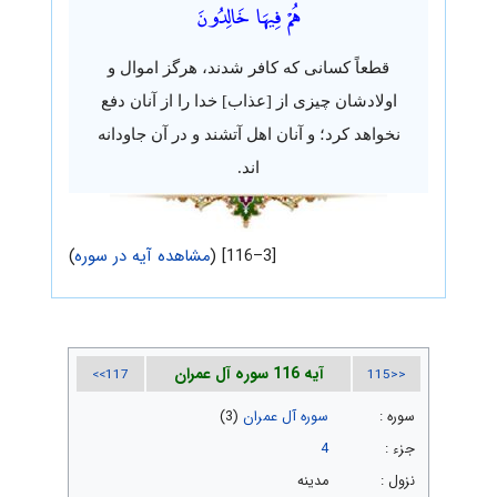
هُمْ فِيهَا خَالِدُونَ
قطعاً کسانی که کافر شدند، هرگز اموال و
اولادشان چیزی از [عذاب] خدا را از آنان دفع
نخواهد کرد؛ و آنان اهل آتشند و در آن جاودانه
اند.
[3–116] (
مشاهده آیه در سوره
)
آیه 116 سوره آل عمران
117>>
<<115
سوره :
سوره آل عمران
(3)
جزء :
4
نزول :
مدینه