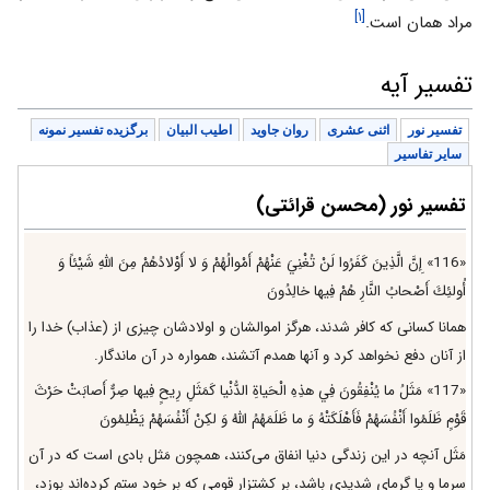
[۱]
مراد همان است.
تفسیر آیه
تفسیر نور
اثنی عشری
روان جاوید
اطیب البیان
برگزیده تفسیر نمونه
سایر تفاسیر
تفسیر نور (محسن قرائتی)
«116» إِنَّ الَّذِينَ كَفَرُوا لَنْ تُغْنِيَ عَنْهُمْ أَمْوالُهُمْ وَ لا أَوْلادُهُمْ مِنَ اللَّهِ شَيْئاً وَ
أُولئِكَ أَصْحابُ النَّارِ هُمْ فِيها خالِدُونَ‌
همانا كسانى كه كافر شدند، هرگز اموالشان و اولادشان چيزى از (عذاب) خدا را
از آنان دفع نخواهد كرد و آنها همدم آتشند، همواره در آن ماندگار.
«117» مَثَلُ ما يُنْفِقُونَ فِي هذِهِ الْحَياةِ الدُّنْيا كَمَثَلِ رِيحٍ فِيها صِرٌّ أَصابَتْ حَرْثَ
قَوْمٍ ظَلَمُوا أَنْفُسَهُمْ فَأَهْلَكَتْهُ وَ ما ظَلَمَهُمُ اللَّهُ وَ لكِنْ أَنْفُسَهُمْ يَظْلِمُونَ‌
مَثَل آنچه در اين زندگى دنيا انفاق مى‌كنند، همچون مَثل بادى است كه در آن
سرما و يا گرماى شديدى باشد، بر كشتزار قومى كه بر خود ستم كرده‌اند بوزد،