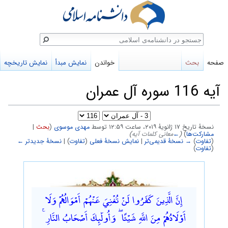
ستجو
صفحه
بحث
خواندن
نمایش مبدأ
نمایش تاریخچه
آیه 116 سوره آل عمران
نسخهٔ تاریخ ‏۱۷ ژانویهٔ ۲۰۱۹، ساعت ۱۲:۵۹ توسط
مهدی موسوی
(
بحث
|
مشارکت‌ها
)
(
←
معانی کلمات آیه
)
(
تفاوت
)
→ نسخهٔ قدیمی‌تر
|
نمایش نسخهٔ فعلی
(
تفاوت
) |
نسخهٔ جدیدتر ←
(
تفاوت
)
پرش
پرش
به
به
إِنَّ الَّذِينَ كَفَرُوا لَنْ تُغْنِيَ عَنْهُمْ أَمْوَالُهُمْ وَلَا
ناوبری
جستجو
أَوْلَادُهُمْ مِنَ اللَّهِ شَيْئًا ۖ وَأُولَٰئِكَ أَصْحَابُ النَّارِ ۚ