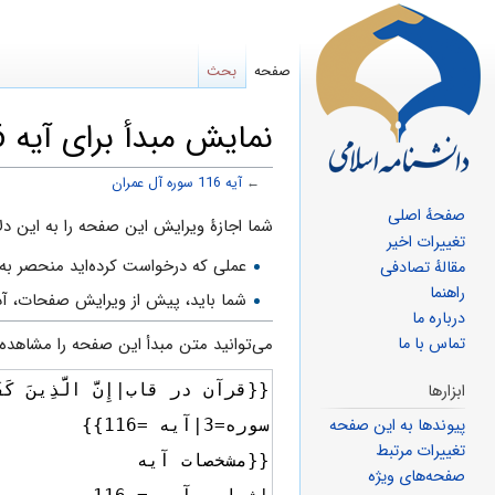
صفحه
بحث
نمایش مبدأ برای آیه 116 سوره آل عمران
←
آیه 116 سوره آل عمران
صفحهٔ اصلی
پرش
پرش
شما اجازهٔ ویرایش این صفحه را به این دلا
تغییرات اخیر
به
به
عملی که درخواست کرده‌اید منحصر به 
مقالهٔ تصادفی
ناوبری
جستجو
راهنما
شما باید، پیش از ویرایش صفحات، آد
درباره ما
می‌توانید متن مبدأ این صفحه را مشاهده ک
تماس با ما
ابزارها
پیوندها به این صفحه
تغییرات مرتبط
صفحه‌های ویژه