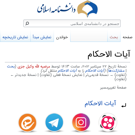
ستجو
صفحه
بحث
خواندن
نمایش مبدأ
نمایش تاریخچه
آيات الاحكام
نسخهٔ تاریخ ‏۲۲ سپتامبر ۲۰۱۲، ساعت ۱۶:۱۳ توسط
مرضیه الله وکیل جزی
(
بحث
|
مشارکت‌ها
)
(
آيات الاحكام
را به
آیات الاحکام
منتقل کرد)
(تفاوت) → نسخهٔ قدیمی‌تر | نمایش نسخهٔ فعلی (تفاوت) | نسخهٔ جدیدتر ←
(تفاوت)
صفحهٔ تغییرمسیر
پرش
پرش
تغییرمسیر به:
آیات الاحکام
به
به
ناوبری
جستجو