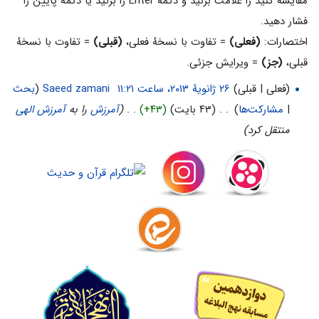
مقایسه کنید را علامت بزنید و دکمهٔ Enter را بزنید یا دکمهٔ پایین را
فشار دهید.
اختصارات:
(فعلی)
= تفاوت با نسخهٔ فعلی،
(قبلی)
= تفاوت با نسخهٔ
قبلی،
(جز)
= ویرایش جزئی.
(فعلی | قبلی)
‏
Saeed zamani
(
بحث
|
مشارکت‌ها
)
‏
. .
(۴۳ بایت)
(+۴۳)
‏
. .
(
آمرزش
را به
آمرزش الهی
منتقل کرد)