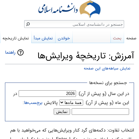
ستجو
صفحه
بحث
خواندن
نمایش مبدأ
نمایش تاریخچه
راهنما
آمرزش: تاریخچهٔ ویرایش‌ها
نمایش سیاهه‌های این صفحه
پرش
پرش
جستجو برای نسخه‌ها
به
به
در این سال (و پیش از آن):
در
ناوبری
جستجو
این ماه (و پیش از آن):
پالایش
برچسب‌ها
:
انتخاب تفاوت: دکمه‌های گرد کنار ویرایش‌هایی که می‌خواهید با هم