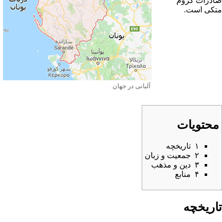
صادرات کروم
متکی است.
آلبانی در جهان
محتویات
۱
تاریخچه
۲
جمعیت و زبان
۳
دین و مذهب
۴
منابع
تاریخچه