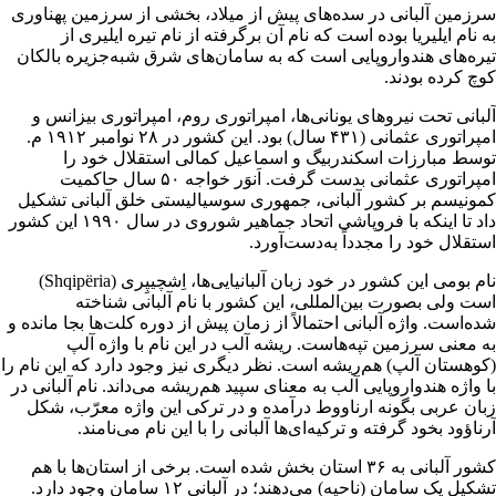
سرزمین آلبانی در سده‌های پیش از میلاد، بخشی از سرزمین پهناوری
به نام ایلیریا بوده‌ است که نام آن برگرفته از نام تیره ایلیری از
تیره‌های هندواروپایی است که به سامان‌های شرق شبه‌جزیره بالکان
کوچ کرده بودند.
آلبانی تحت نیروهای یونانی‌ها، امپراتوری روم، امپراتوری بیزانس و
امپراتوری عثمانی (۴۳۱ سال) بود. این کشور در ۲۸ نوامبر ۱۹۱۲ م.
توسط مبارزات اسکندربیگ و اسماعیل کمالی استقلال خود را
امپراتوری عثمانی بدست گرفت. اَنوَر خواجه ۵۰ سال حاکمیت
کمونیسم بر کشور آلبانی، جمهوری سوسیالیستی خلق آلبانی تشکیل
داد تا اینکه با فروپاشی اتحاد جماهیر شوروی در سال ۱۹۹۰ این کشور
استقلال خود را مجدداً به‌دست‌آورد.
نام بومی این کشور در خود زبان آلبانیایی‌ها، اِشچیپِری (Shqipëria)
است ولی بصورت بین‌المللی، این کشور با نام آلبانی شناخته
شده‌است. واژه آلبانی احتمالاً از زمان پیش از دوره کلت‌ها بجا مانده و
به معنی سرزمین تپه‌هاست. ریشه آلب در این نام با واژه آلپ
(کوهستان آلپ) هم‌ریشه‌ است. نظر دیگری نیز وجود دارد که این نام را
با واژه هندواروپایی آلب به معنای سپید هم‌ریشه می‌داند. نام آلبانی در
زبان عربی بگونه ارناووط درآمده و در ترکی این واژه معرّب، شکل
آرناؤود بخود گرفته و ترکیه‌ای‌ها آلبانی را با این نام می‌نامند.
کشور آلبانی به ۳۶ استان بخش شده‌ است. برخی از استان‌ها با هم
تشکیل یک سامان (ناحیه) می‌دهند؛ در آلبانی ۱۲ سامان وجود دارد.