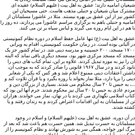
شیعیان
امامیه
دارند؛ عشق به
اهل بیت
(علیهم السلام) عقیده ای
مشترک میان شیعیان و حنبلی مذهب هاست. حتی مسیحیان این
کشور نیز از این عشق بی بهره نیستند. مثلا در
عاشورا
مسلمانان از
امامیه و حنبلی باهم به برگزاری مراسم عاشورا می پردازند، ده روز را
با هم در این ایام
روزه
می گیرند و لباس سیاه بر تن می کنند.
عشق به اهل بیت (ع) تنها عامل حفظ اسلام در دوره نظام کمونیستی
در آلبانی بوده است. در زمان حکومت کمونیستی، اقدام به ویرانی
۱۷۰۰
مسجد
، ۲۰۰
حسینیه
و مدرسه دینی شد. در تمام کشور جز یک
مسجد که مسجد مرکزی شهر بود، مسجد دیگری باقی نماند که البته
آن را نیز به موزه تبدیل کردند. علاوه بر این، تمام کتاب های دینی را
نابود کردند و در سال ۱۹۶۷ قانونی را صادر کردند که به موجب آن،
داشتن اعتقادات دینی ممنوع اعلام شد و هر کس که یکی از شعایر
دینی را برپا دارد، مثلا
نماز
بخواند یا
روزه
بگیرد و یا
قرآن
تلاوت کند و
...، به حبس تا ۲۰ سال محکوم می شدند. بسیاری از بزرگان
دین
و
مردم عادی به حبس تا ۲۰ سال نیز محکوم شدند. جرم آنها این بود که
کتاب اسلامی نگهداری می کردند یا در نهان، نماز می خواندند. هزاران
تن از مسلمانان به این اقدامات اعتراض کردند و به زندان رفتند و یا
کشته شدند.
در آن دوره، عشق به
اهل بیت
(علیهم السلام) و
اسلام
در وجود
مسلمانان به حسرت تبدیل شد. همین حسرت هم باعث شد که بعد از
مرگ انور خواجه، همگی سر به شورش نهادند و نظام کمونیسم را از
جا کندند و آزادی دینی و نظام جمهوری را اعلام نمودند.