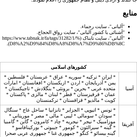
منابع
"آلبانی"، سایت رحماء.
"آشنائی با کشور آلبانی"، سایت رواق الحجاج.
"آلبانی"، سایت تابناک
.
کشورهای اسلامی
*
ایران
*
ترکیه
*
سوریه
*
عراق
*
عربستان
*
فلسطین
*
یمن
*
آذربایجان
*
اردن
*
ازبکستان
*
افغانستان
*
امارات
آسیا
متحده عربی
*
بحرین
*
برونئی
*
بنگلادش
*
تاجیکستان
*
عمان
*
قرقیزستان
*
قطر
*
لبنان
*
مالزی
*
پاکستان
*
کویت
*
مالدیو
*
قزاقستان
*
ترکمنستان
*
تونس
*
اتیوپی
*
الجزایر
*
تانزانیا
*
ساحل عاج
*
سنگال
*
سودان
*
سومالی
*
لیبی
*
مالی
*
مصر
*
موریتانی
*
موزامبیک
*
نیجر
*
نیجریه
*
چاد
*
کامرون
*
گابن
*
گامبیا
آفریقا
*
گینه
*
سیرالئون
*
کومور
*
جیبوتی
*
بورکینافاسو
*
گینه بیسائو
*
کنگو
*
جمهوری غنا
*
جمهوری عربی صحرا