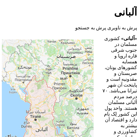
آلبانی
پرش به ناوبری
پرش به جستجو
«آلبانی»
کشوری
مسلمان
در
جنوب شرقی
قاره اروپا و
همسایه
کشورهای یونان،
صربستان و
مقدونیه است و
پایتخت آن شهر
تیرانا می‌باشد. ۷۰
درصد مردم
آلبانی مسلمان
هستند. واحد پول
این کشور لِک نام
دارد و اقتصاد آن
بیشتر به
کشاورزی و