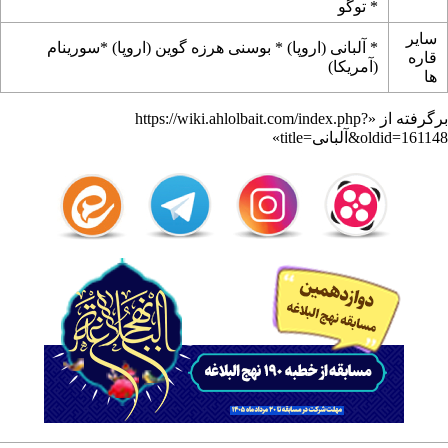
*
توگو
سایر
*
آلبانی
(اروپا) *
بوسنی هرزه گوین
(اروپا) *
سورینام
قاره
(آمریکا)
ها
برگرفته از «
https://wiki.ahlolbait.com/index.php?
title=آلبانی&oldid=161148
»