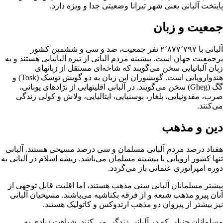
پایتخت آلبانی یعنی شهر تیرانا وضعیتی جدا و ویژه دارد.
جمعیت و زبان
آلبانی با ۲٬۸۷۷٬۷۹۷ نفر جمعیت، صد و سی و ششمین کشور
پرجمعیت جهان است. بیشینه مردم آلبانی از تیره آلبانیایی هستند و به
زبان آلبانیایی سخن می‌گویند که شاخه‌ای مستقل از زبانهای
هندواروپایی است. گویشوران این زبان به دو گویش توسک (Tosk) و
گگ (Gheg) سخن می‌گویند. در آلبانی اقلیتهایی از نژادهای یونانی،
صرب، مقدونیایی، بلغار، بوسنیایی، ایتالیایی، ولاش و کولی زندگی
می‌کنند.
دین و مذهب
هفتاد درصد مردم آلبانی
مسلمان
و سی درصد
مسیحی
هستند. آلبانی
تنها کشور اروپایی با بیشینه مسلمان می‌باشد. ریشه
اسلام
در آلبانی به
دوره امپراتوری عثمانی باز می‌گردد.
بیشتر مسلمانان آلبانی
سنی
مذهب هستند، اما اقلیت قابل توجهی از
آنان پیرو مذهب
شیعه
و از فرقه
بکتاشیه
می‌باشند. مسیحیان آلبانی
نیز بیشتر از پیروان دو مذهب ارتدوکس و کاتولیک هستند.
مسلمانان
حنبلی
که در آلبانی زندگی می کنند، شباهت زیادی به