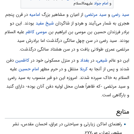
و
امام جواد
علیهماالسلام
سید رضى
و
سید مرتضى
از اعیان و مشاهیر بزرگ
امامیه
در قرن پنجم
هجرى به شمار مى‌آیند و هردو از شاگردان
شیخ مفید
بودند. این دو
برادر فرزندان حسین بن موسى بن ابراهیم بن
موسى کاظم
علیه السلام
بودند. سید رضى در سن چهل سالگى درگذشت اما برادرش سید
مرتضى عمرى طولانى یافت و در سن هشتاد سالگى درگذشت.
این دو عالم
شیعی
، در
بغداد
و در منزل مسکونى خود در
کاظمین
دفن
شدند و پس از آنجا به
کربلا
منتقل و در حرم مطهر
امام حسین
علیه
السلام به خاک سپرده شدند. امروزه این دو قبر منسوب به سید رضى
و سید مرتضى -که ظاهراً همان محل اولیه دفن آنان بوده- داراى گنبد
و بارگاهى است‌.
منابع
راهنماى اماکن زیارتى و سیاحتى در عراق، احسان مقدس، نشر
مشعر، تهران، ص۲۷۷.