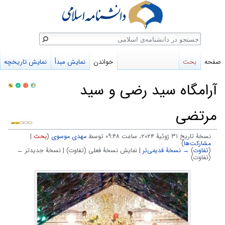
ستجو
صفحه
بحث
خواندن
نمایش مبدأ
نمایش تاریخچه
آرامگاه سيد رضى و سيد
مرتضى
نسخهٔ تاریخ ‏۳۱ ژوئیهٔ ۲۰۲۴، ساعت ۰۹:۴۸ توسط
مهدی موسوی
(
بحث
|
مشارکت‌ها
)
(
تفاوت
)
→ نسخهٔ قدیمی‌تر
| نمایش نسخهٔ فعلی (تفاوت) | نسخهٔ جدیدتر ←
(تفاوت)
پرش
پرش
به
به
ناوبری
جستجو