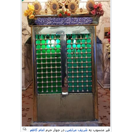
قبر منسوب به
شریف مرتضی
در جوار حرم
امام کاظم